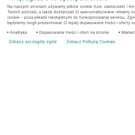
Na naszych stronach używamy plików cookie (tzw. ciasteczek) i in
Twoich potrzeb, a także dostarczać Ci spersonalizowane reklamy n
WEŹ KREDYT
NOTA PRAWNA
cookie – poza plikami niezbędnymi do funkcjonowania serwisu. Zg
będziemy mogli prezentować Ci lepiej dopasowane treści i oferty na 
Analityka
Dopasowanie treści i ofert na stronie
Market
Zobacz szczegóły zgód
Zobacz Politykę Cookies