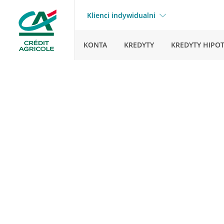
Klienci indywidualni
KONTA
KREDYTY
KREDYTY HIPO