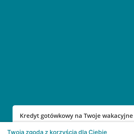
Kredyt gotówkowy na Twoje wakacyjne
Weź kredyt na to co ważne. Twoje marzenia nie mu
Twoja zgoda z korzyścią dla Ciebie
RRSO: 9,6%