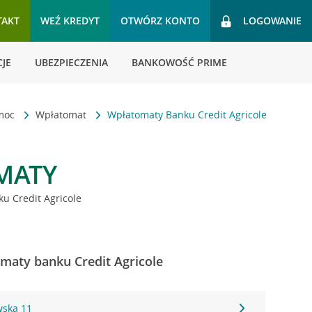
TAKT
WEŹ KREDYT
OTWÓRZ KONTO
LOGOWANIE
JE
UBEZPIECZENIA
BANKOWOŚĆ PRIME
omoc
Wpłatomat
Wpłatomaty Banku Credit Agricole
MATY
u Credit Agricole
omaty banku Credit Agricole
wska 11