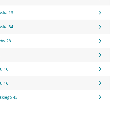
wska 13
wska 34
ów 28
2
ju 16
ju 16
skiego 43