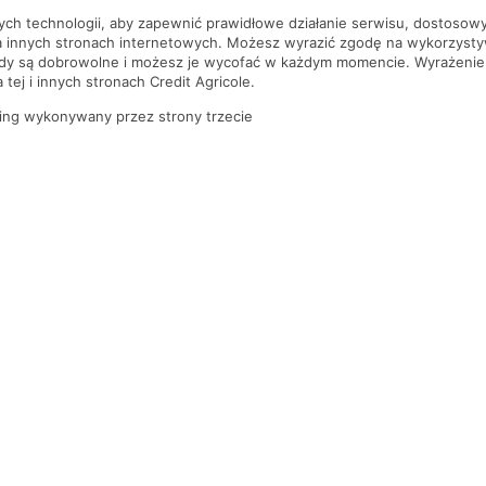
nych technologii, aby zapewnić prawidłowe działanie serwisu, dostoso
a innych stronach internetowych. Możesz wyrazić zgodę na wykorzystywa
ody są dobrowolne i możesz je wycofać w każdym momencie. Wyrażenie
tej i innych stronach Credit Agricole.
ing wykonywany przez strony trzecie
PYTANIA I ODPOWIEDZI