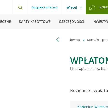
Bezpieczeństwo
KON
Więcej
TECZNE
KARTY KREDYTOWE
OSZCZĘDNOŚCI
INWESTYC
Strona główna
Kontakt i p
WPŁATO
Lista wpłatomatów bank
Kozienice - wpłat
Kozienice, Warsza