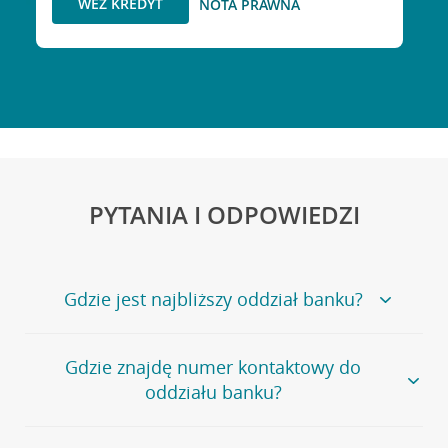
WEŹ KREDYT
NOTA PRAWNA
PYTANIA I ODPOWIEDZI
Gdzie jest najbliższy oddział banku?
Jeśli szukasz oddziału naszego banku, zapraszamy na
Gdzie znajdę numer kontaktowy do
stronę
Placówki i bankomaty
, na której znajduje się
oddziału banku?
wygodna wyszukiwarka.
Alternatywnie, możesz skorzystać z pełnej
listy naszych