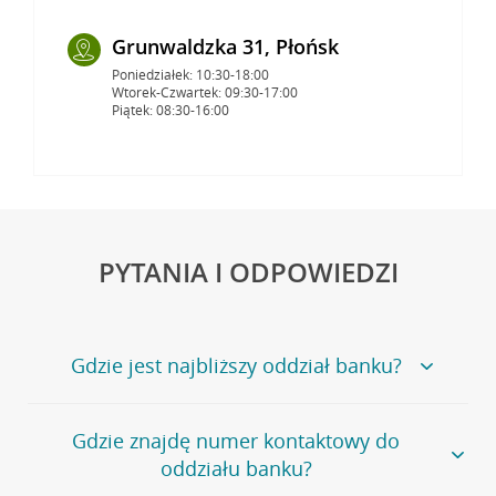
Grunwaldzka 31, Płońsk
Poniedziałek: 10:30-18:00
Wtorek-Czwartek: 09:30-17:00
Piątek: 08:30-16:00
PYTANIA I ODPOWIEDZI
Gdzie jest najbliższy oddział banku?
Jeśli szukasz oddziału naszego banku, zapraszamy na
Gdzie znajdę numer kontaktowy do
stronę
Placówki i bankomaty
, na której znajduje się
oddziału banku?
wygodna wyszukiwarka.