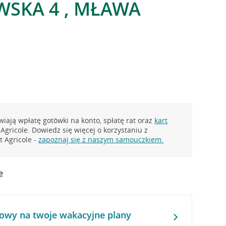
SKA 4 , MŁAWA
iają wpłatę gotówki na konto, spłatę rat oraz
kart
Agricole. Dowiedz się więcej o korzystaniu z
 Agricole -
zapoznaj się z naszym samouczkiem.
e
owy na twoje wakacyjne plany