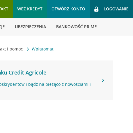
TAKT
WEŹ KREDYT
OTWÓRZ KONTO
LOGOWANIE
JE
UBEZPIECZENIA
BANKOWOŚĆ PRIME
akt i pomoc
Wpłatomat
ku Credit Agricole
bskrybentów i bądź na bieżąco z nowościami i