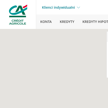
Klienci indywidualni
KONTA
KREDYTY
KREDYTY HIPO