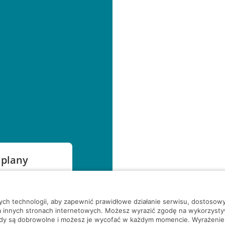
 plany
szą czekać!
nych technologii, aby zapewnić prawidłowe działanie serwisu, dostoso
a innych stronach internetowych. Możesz wyrazić zgodę na wykorzystywa
ody są dobrowolne i możesz je wycofać w każdym momencie. Wyrażenie