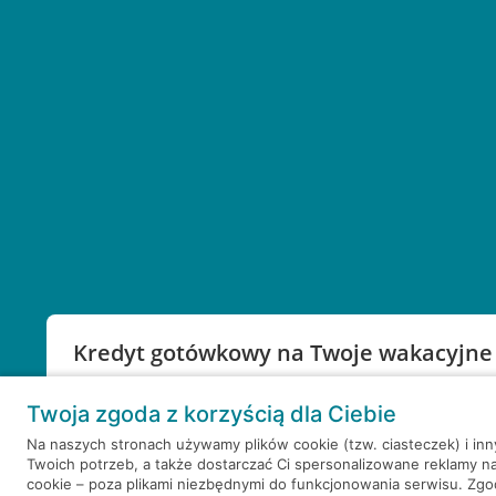
Kredyt gotówkowy na Twoje wakacyjne
Weź kredyt na to co ważne. Twoje marzenia nie mu
Twoja zgoda z korzyścią dla Ciebie
RRSO: 9,6%
Na naszych stronach używamy plików cookie (tzw. ciasteczek) i in
Twoich potrzeb, a także dostarczać Ci spersonalizowane reklamy n
WEŹ KREDYT
NOTA PRAWNA
cookie – poza plikami niezbędnymi do funkcjonowania serwisu. Zg