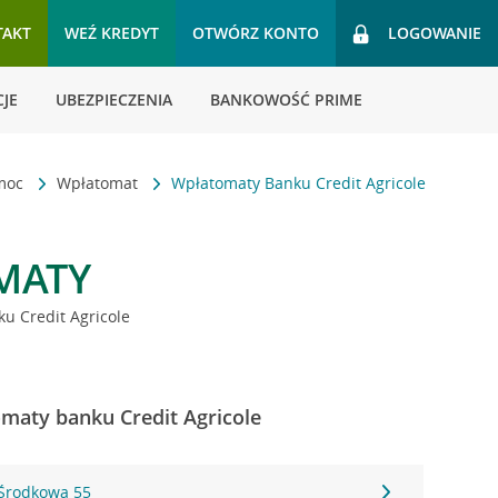
TAKT
WEŹ KREDYT
OTWÓRZ KONTO
LOGOWANIE
JE
UBEZPIECZENIA
BANKOWOŚĆ PRIME
omoc
Wpłatomat
Wpłatomaty Banku Credit Agricole
MATY
u Credit Agricole
maty banku Credit Agricole
 Środkowa 55