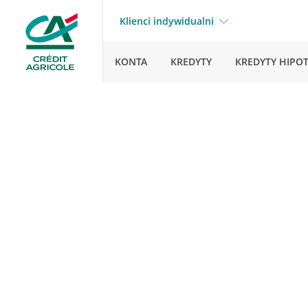
Klienci indywidualni
KONTA
KREDYTY
KREDYTY HIPO