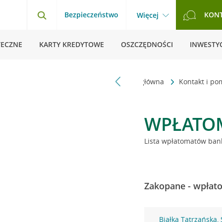
Bezpieczeństwo
KON
Więcej
TECZNE
KARTY KREDYTOWE
OSZCZĘDNOŚCI
INWESTYC
Strona główna
Kontakt i p
WPŁATO
Lista wpłatomatów bank
Zakopane - wpłato
Białka Tatrzańska,