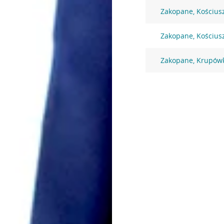
Zakopane, Kościusz
Zakopane, Kościusz
Zakopane, Krupówk