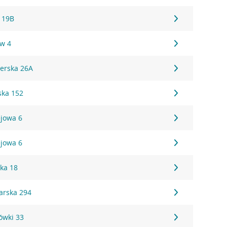
 19B
ów 4
erska 26A
ska 152
ejowa 6
ejowa 6
ska 18
rska 294
ówki 33