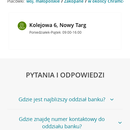
Placówki:
woj. małopolskie
Zakopane
w okolicy Chramcówk
Kolejowa 6, Nowy Targ
Poniedziałek-Piątek: 09:00-16:00
PYTANIA I ODPOWIEDZI
Gdzie jest najbliższy oddział banku?
Jeśli szukasz oddziału naszego banku, zapraszamy na
Gdzie znajdę numer kontaktowy do
stronę
Placówki i bankomaty
, na której znajduje się
oddziału banku?
wygodna wyszukiwarka.