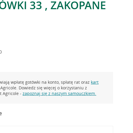
WKI 33 , ZAKOPANE
0
iają wpłatę gotówki na konto, spłatę rat oraz
kart
Agricole. Dowiedz się więcej o korzystaniu z
 Agricole -
zapoznaj się z naszym samouczkiem.
e