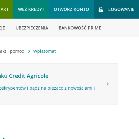
TAKT
WEŹ KREDYT
OTWÓRZ KONTO
LOGOWANIE
JE
UBEZPIECZENIA
BANKOWOŚĆ PRIME
akt i pomoc
Wpłatomat
ku Credit Agricole
bskrybentów i bądź na bieżąco z nowościami i