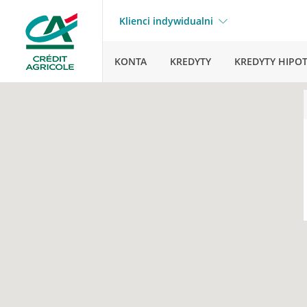
Klienci indywidualni
KONTA
KREDYTY
KREDYTY HIPO