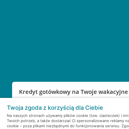
Kredyt gotówkowy na Twoje wakacyjne
Weź kredyt na to co ważne. Twoje marzenia nie mu
Twoja zgoda z korzyścią dla Ciebie
RRSO: 9,6%
Na naszych stronach używamy plików cookie (tzw. ciasteczek) i in
Twoich potrzeb, a także dostarczać Ci spersonalizowane reklamy n
WEŹ KREDYT
NOTA PRAWNA
cookie – poza plikami niezbędnymi do funkcjonowania serwisu. Zg