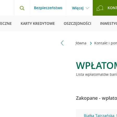
Bezpieczeństwo
KON
Więcej
TECZNE
KARTY KREDYTOWE
OSZCZĘDNOŚCI
INWESTYC
Strona główna
Kontakt i p
WPŁATO
Lista wpłatomatów bank
Zakopane - wpłato
Białka Tatrzańska,