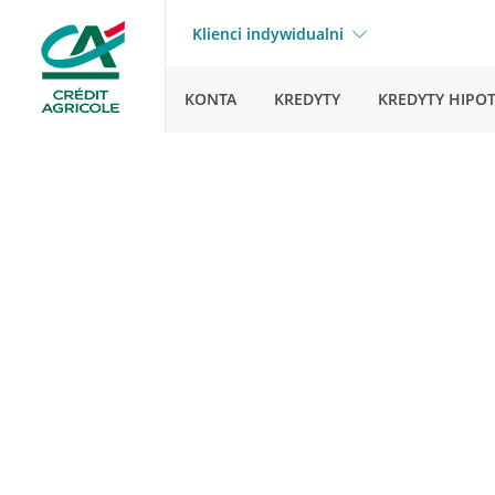
Klienci indywidualni
KONTA
KREDYTY
KREDYTY HIPO