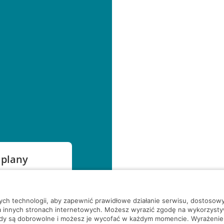
 plany
szą czekać!
nych technologii, aby zapewnić prawidłowe działanie serwisu, dostoso
a innych stronach internetowych. Możesz wyrazić zgodę na wykorzystywa
ody są dobrowolne i możesz je wycofać w każdym momencie. Wyrażenie