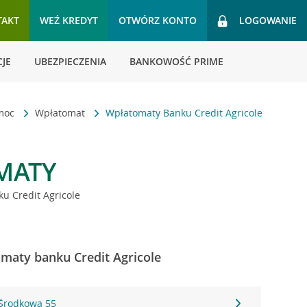
TAKT
WEŹ KREDYT
OTWÓRZ KONTO
LOGOWANIE
JE
UBEZPIECZENIA
BANKOWOŚĆ PRIME
omoc
Wpłatomat
Wpłatomaty Banku Credit Agricole
MATY
u Credit Agricole
maty banku Credit Agricole
 Środkowa 55