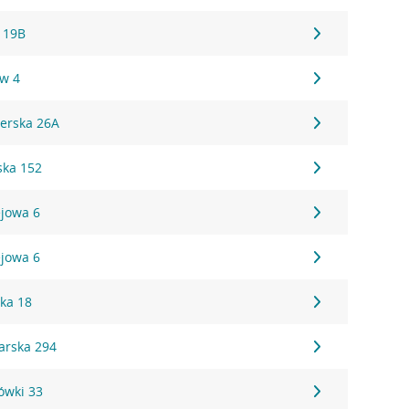
 19B
ów 4
erska 26A
ska 152
ejowa 6
ejowa 6
ska 18
rska 294
ówki 33