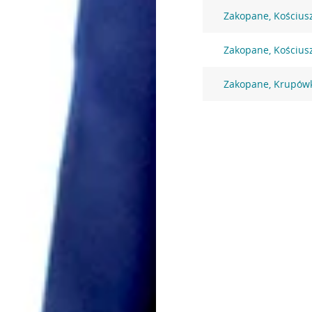
Zakopane, Kościusz
Zakopane, Kościusz
Zakopane, Krupówk