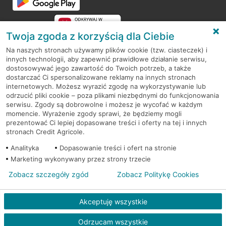
Twoja zgoda z korzyścią dla Ciebie
Na naszych stronach używamy plików cookie (tzw. ciasteczek) i
innych technologii, aby zapewnić prawidłowe działanie serwisu,
RODO
dostosowywać jego zawartość do Twoich potrzeb, a także
dostarczać Ci spersonalizowane reklamy na innych stronach
Regulamin serwisu
internetowych. Możesz wyrazić zgodę na wykorzystywanie lub
odrzucić pliki cookie – poza plikami niezbędnymi do funkcjonowania
Mapa serwisu
serwisu. Zgody są dobrowolne i możesz je wycofać w każdym
momencie. Wyrażenie zgody sprawi, że będziemy mogli
Polityka
Cookies
prezentować Ci lepiej dopasowane treści i oferty na tej i innych
stronach Credit Agricole.
Polityka prywatności
Analityka
Dopasowanie treści i ofert na stronie
Marketing wykonywany przez strony trzecie
Zobacz szczegóły zgód
Zobacz Politykę Cookies
© 2026 Credit Agricole Bank Polska S.A. Wszelkie prawa zastrzeżone
Akceptuję wszystkie
Odrzucam wszystkie