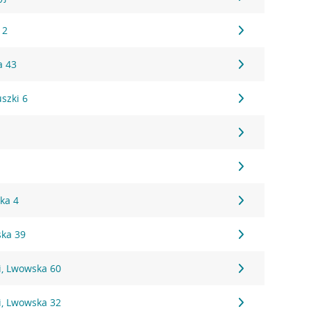
 2
a 43
szki 6
A
ka 4
ska 39
, Lwowska 60
, Lwowska 32