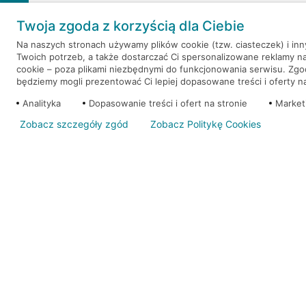
Weź kredyt na to co ważne. Twoje marzenia nie mu
Twoja zgoda z korzyścią dla Ciebie
RRSO: 9,6%
Na naszych stronach używamy plików cookie (tzw. ciasteczek) i in
Twoich potrzeb, a także dostarczać Ci spersonalizowane reklamy n
WEŹ KREDYT
NOTA PRAWNA
cookie – poza plikami niezbędnymi do funkcjonowania serwisu. Zg
będziemy mogli prezentować Ci lepiej dopasowane treści i oferty na 
Analityka
Dopasowanie treści i ofert na stronie
Market
Zobacz szczegóły zgód
Zobacz Politykę Cookies