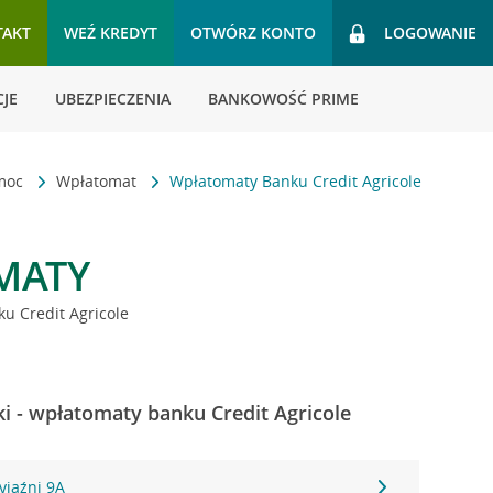
TAKT
WEŹ KREDYT
OTWÓRZ KONTO
LOGOWANIE
JE
UBEZPIECZENIA
BANKOWOŚĆ PRIME
omoc
Wpłatomat
Wpłatomaty Banku Credit Agricole
MATY
u Credit Agricole
 - wpłatomaty banku Credit Agricole
yjaźni 9A