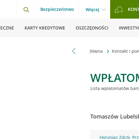
Bezpieczeństwo
KON
Więcej
TECZNE
KARTY KREDYTOWE
OSZCZĘDNOŚCI
INWESTYC
Strona główna
Kontakt i p
WPŁATO
Lista wpłatomatów bank
Tomaszów Lubelski
Horyniec Zdrój, Prz