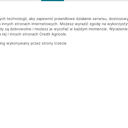
szą czekać!
nych technologii, aby zapewnić prawidłowe działanie serwisu, dostoso
a innych stronach internetowych. Możesz wyrazić zgodę na wykorzystywa
ody są dobrowolne i możesz je wycofać w każdym momencie. Wyrażenie
tej i innych stronach Credit Agricole.
ing wykonywany przez strony trzecie
PYTANIA I ODPOWIEDZI