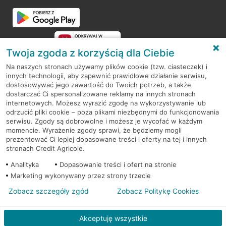
Przejdź do pytania
Twoja zgoda z korzyścią dla Ciebie
Na naszych stronach używamy plików cookie (tzw. ciasteczek) i
innych technologii, aby zapewnić prawidłowe działanie serwisu,
RODO
dostosowywać jego zawartość do Twoich potrzeb, a także
dostarczać Ci spersonalizowane reklamy na innych stronach
Regulamin serwisu
internetowych. Możesz wyrazić zgodę na wykorzystywanie lub
odrzucić pliki cookie – poza plikami niezbędnymi do funkcjonowania
Mapa serwisu
serwisu. Zgody są dobrowolne i możesz je wycofać w każdym
momencie. Wyrażenie zgody sprawi, że będziemy mogli
Polityka
Cookies
prezentować Ci lepiej dopasowane treści i oferty na tej i innych
stronach Credit Agricole.
Polityka prywatności
Analityka
Dopasowanie treści i ofert na stronie
Marketing wykonywany przez strony trzecie
Zobacz szczegóły zgód
Zobacz Politykę Cookies
© 2026 Credit Agricole Bank Polska S.A. Wszelkie prawa zastrzeżone
Akceptuję wszystkie