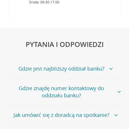
Środa: 09:30-17:00
PYTANIA I ODPOWIEDZI
Gdzie jest najbliższy oddział banku?
Jeśli szukasz oddziału naszego banku, zapraszamy na
Gdzie znajdę numer kontaktowy do
stronę
Placówki i bankomaty
, na której znajduje się
oddziału banku?
wygodna wyszukiwarka.
Alternatywnie, możesz skorzystać z pełnej
listy naszych
oddziałów
.
Bank Credit Agricole nie udostępnia ogólnego numeru
Jak umówić się z doradcą na spotkanie?
telefonu do placówki bankowej.
Przejdź do pytania
Polecamy skorzystanie z możliwości wcześniejszego