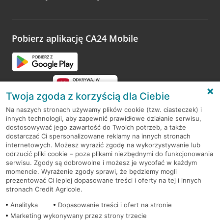
Wystarczy przejść na stronę
Oceń wizytę
, wyszukać
odwiedzoną placówkę i wypełnić formularz w ramach
platformy Profil Firmy w Google. Dziękujemy za wszystkie
opinie.
Pobierz aplikację CA24 Mobile
Przejdź do pytania
Twoja zgoda z korzyścią dla Ciebie
Na naszych stronach używamy plików cookie (tzw. ciasteczek) i
innych technologii, aby zapewnić prawidłowe działanie serwisu,
RODO
dostosowywać jego zawartość do Twoich potrzeb, a także
dostarczać Ci spersonalizowane reklamy na innych stronach
Regulamin serwisu
internetowych. Możesz wyrazić zgodę na wykorzystywanie lub
odrzucić pliki cookie – poza plikami niezbędnymi do funkcjonowania
Mapa serwisu
serwisu. Zgody są dobrowolne i możesz je wycofać w każdym
momencie. Wyrażenie zgody sprawi, że będziemy mogli
Polityka
Cookies
prezentować Ci lepiej dopasowane treści i oferty na tej i innych
stronach Credit Agricole.
Polityka prywatności
Analityka
Dopasowanie treści i ofert na stronie
Marketing wykonywany przez strony trzecie