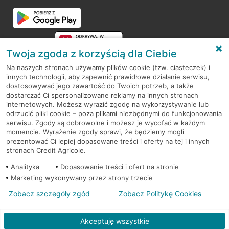
Przejdź do pytania
Twoja zgoda z korzyścią dla Ciebie
Na naszych stronach używamy plików cookie (tzw. ciasteczek) i
innych technologii, aby zapewnić prawidłowe działanie serwisu,
RODO
dostosowywać jego zawartość do Twoich potrzeb, a także
dostarczać Ci spersonalizowane reklamy na innych stronach
Regulamin serwisu
internetowych. Możesz wyrazić zgodę na wykorzystywanie lub
odrzucić pliki cookie – poza plikami niezbędnymi do funkcjonowania
Mapa serwisu
serwisu. Zgody są dobrowolne i możesz je wycofać w każdym
momencie. Wyrażenie zgody sprawi, że będziemy mogli
Polityka
Cookies
prezentować Ci lepiej dopasowane treści i oferty na tej i innych
stronach Credit Agricole.
Polityka prywatności
Analityka
Dopasowanie treści i ofert na stronie
Marketing wykonywany przez strony trzecie
Zobacz szczegóły zgód
Zobacz Politykę Cookies
© 2026 Credit Agricole Bank Polska S.A. Wszelkie prawa zastrzeżone
Akceptuję wszystkie