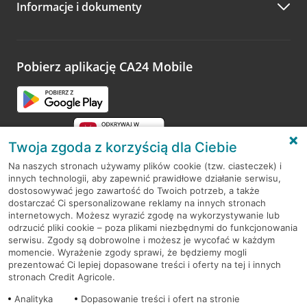
Informacje i dokumenty
Zachęcamy do podzielenia się z nami opinią o wizycie.
Wystarczy przejść na stronę
Oceń wizytę
, wyszukać
odwiedzoną placówkę i wypełnić formularz w ramach
platformy Profil Firmy w Google. Dziękujemy za wszystkie
opinie.
Pobierz aplikację CA24 Mobile
Przejdź do pytania
Twoja zgoda z korzyścią dla Ciebie
Na naszych stronach używamy plików cookie (tzw. ciasteczek) i
innych technologii, aby zapewnić prawidłowe działanie serwisu,
RODO
dostosowywać jego zawartość do Twoich potrzeb, a także
dostarczać Ci spersonalizowane reklamy na innych stronach
Regulamin serwisu
internetowych. Możesz wyrazić zgodę na wykorzystywanie lub
odrzucić pliki cookie – poza plikami niezbędnymi do funkcjonowania
Mapa serwisu
serwisu. Zgody są dobrowolne i możesz je wycofać w każdym
momencie. Wyrażenie zgody sprawi, że będziemy mogli
Polityka
Cookies
prezentować Ci lepiej dopasowane treści i oferty na tej i innych
stronach Credit Agricole.
Polityka prywatności
Analityka
Dopasowanie treści i ofert na stronie