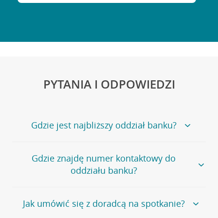
PYTANIA I ODPOWIEDZI
Gdzie jest najbliższy oddział banku?
Jeśli szukasz oddziału naszego banku, zapraszamy na
Gdzie znajdę numer kontaktowy do
stronę
Placówki i bankomaty
, na której znajduje się
oddziału banku?
wygodna wyszukiwarka.
Alternatywnie, możesz skorzystać z pełnej
listy naszych
oddziałów
.
Bank Credit Agricole nie udostępnia ogólnego numeru
Jak umówić się z doradcą na spotkanie?
telefonu do placówki bankowej.
Przejdź do pytania