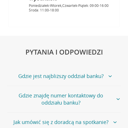
Poniedziałek-Wtorek,Czwartek-Piątek: 09:00-16:00
Środa: 11:00-18:00
PYTANIA I ODPOWIEDZI
Gdzie jest najbliższy oddział banku?
Jeśli szukasz oddziału naszego banku, zapraszamy na
Gdzie znajdę numer kontaktowy do
stronę
Placówki i bankomaty
, na której znajduje się
oddziału banku?
wygodna wyszukiwarka.
Alternatywnie, możesz skorzystać z pełnej
listy naszych
oddziałów
.
Bank Credit Agricole nie udostępnia ogólnego numeru
Jak umówić się z doradcą na spotkanie?
telefonu do placówki bankowej.