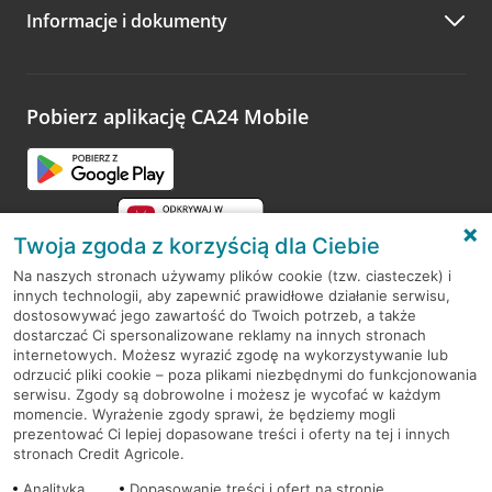
Informacje i dokumenty
Zachęcamy do podzielenia się z nami opinią o wizycie.
Wystarczy przejść na stronę
Oceń wizytę
, wyszukać
odwiedzoną placówkę i wypełnić formularz w ramach
platformy Profil Firmy w Google. Dziękujemy za wszystkie
opinie.
Pobierz aplikację CA24 Mobile
Przejdź do pytania
Twoja zgoda z korzyścią dla Ciebie
Na naszych stronach używamy plików cookie (tzw. ciasteczek) i
innych technologii, aby zapewnić prawidłowe działanie serwisu,
RODO
dostosowywać jego zawartość do Twoich potrzeb, a także
dostarczać Ci spersonalizowane reklamy na innych stronach
Regulamin serwisu
internetowych. Możesz wyrazić zgodę na wykorzystywanie lub
odrzucić pliki cookie – poza plikami niezbędnymi do funkcjonowania
Mapa serwisu
serwisu. Zgody są dobrowolne i możesz je wycofać w każdym
momencie. Wyrażenie zgody sprawi, że będziemy mogli
Polityka
Cookies
prezentować Ci lepiej dopasowane treści i oferty na tej i innych
stronach Credit Agricole.
Polityka prywatności
Analityka
Dopasowanie treści i ofert na stronie