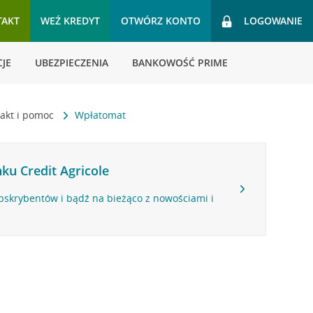
TAKT
WEŹ KREDYT
OTWÓRZ KONTO
LOGOWANIE
JE
UBEZPIECZENIA
BANKOWOŚĆ PRIME
akt i pomoc
Wpłatomat
ku Credit Agricole
bskrybentów i bądź na bieżąco z nowościami i