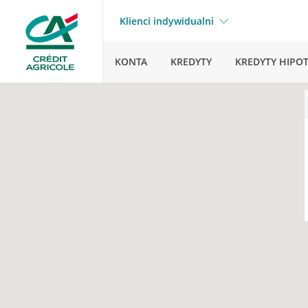
Klienci indywidualni
KONTA
KREDYTY
KREDYTY HIPO