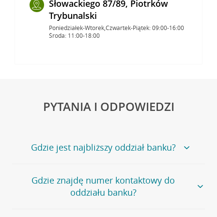
Słowackiego 87/89, Piotrków
Trybunalski
Poniedziałek-Wtorek,Czwartek-Piątek: 09:00-16:00
Środa: 11:00-18:00
PYTANIA I ODPOWIEDZI
Gdzie jest najbliższy oddział banku?
Jeśli szukasz oddziału naszego banku, zapraszamy na
Gdzie znajdę numer kontaktowy do
stronę
Placówki i bankomaty
, na której znajduje się
oddziału banku?
wygodna wyszukiwarka.
Alternatywnie, możesz skorzystać z pełnej
listy naszych