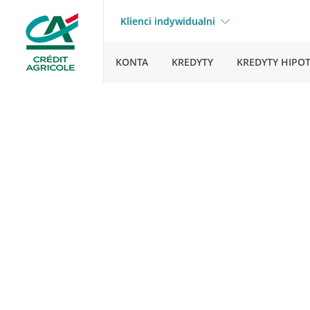
Klienci indywidualni
KONTA
KREDYTY
KREDYTY HIPO