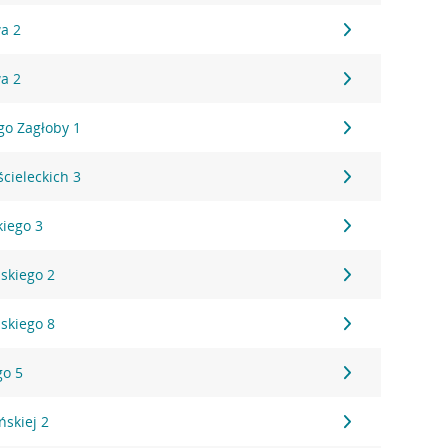
a 2
a 2
go Zagłoby 1
ścieleckich 3
kiego 3
skiego 2
skiego 8
go 5
ńskiej 2