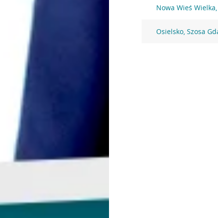
Nowa Wieś Wielka,
Osielsko, Szosa Gd