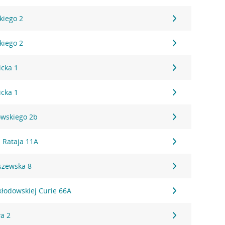
kiego 2
kiego 2
icka 1
icka 1
owskiego 2b
 Rataja 11A
szewska 8
kłodowskiej Curie 66A
a 2