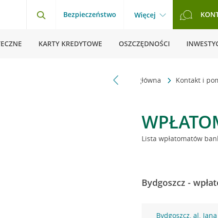
Bezpieczeństwo
KON
Więcej
TECZNE
KARTY KREDYTOWE
OSZCZĘDNOŚCI
INWESTYC
Strona główna
Kontakt i p
WPŁATO
Lista wpłatomatów bank
Bydgoszcz - wpłat
Bydgoszcz, al. Jana