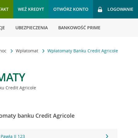
TAKT
WEŹ KREDYT
OTWÓRZ KONTO
LOGOWANIE
JE
UBEZPIECZENIA
BANKOWOŚĆ PRIME
omoc
Wpłatomat
Wpłatomaty Banku Credit Agricole
MATY
u Credit Agricole
omaty banku Credit Agricole
 Pawła II 123