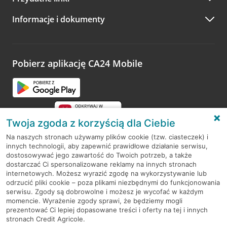
A po wizycie…
Informacje i dokumenty
Zachęcamy do podzielenia się z nami opinią o wizycie.
Wystarczy przejść na stronę
Oceń wizytę
, wyszukać
odwiedzoną placówkę i wypełnić formularz w ramach
platformy Profil Firmy w Google. Dziękujemy za wszystkie
opinie.
Pobierz aplikację CA24 Mobile
Przejdź do pytania
Twoja zgoda z korzyścią dla Ciebie
Na naszych stronach używamy plików cookie (tzw. ciasteczek) i
innych technologii, aby zapewnić prawidłowe działanie serwisu,
RODO
dostosowywać jego zawartość do Twoich potrzeb, a także
dostarczać Ci spersonalizowane reklamy na innych stronach
Regulamin serwisu
internetowych. Możesz wyrazić zgodę na wykorzystywanie lub
odrzucić pliki cookie – poza plikami niezbędnymi do funkcjonowania
Mapa serwisu
serwisu. Zgody są dobrowolne i możesz je wycofać w każdym
momencie. Wyrażenie zgody sprawi, że będziemy mogli
Polityka
Cookies
prezentować Ci lepiej dopasowane treści i oferty na tej i innych
stronach Credit Agricole.