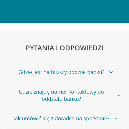
PYTANIA I ODPOWIEDZI
Gdzie jest najbliższy oddział banku?
Jeśli szukasz oddziału naszego banku, zapraszamy na
Gdzie znajdę numer kontaktowy do
stronę
Placówki i bankomaty
, na której znajduje się
oddziału banku?
wygodna wyszukiwarka.
Alternatywnie, możesz skorzystać z pełnej
listy naszych
oddziałów
.
Bank Credit Agricole nie udostępnia ogólnego numeru
Jak umówić się z doradcą na spotkanie?
telefonu do placówki bankowej.
Przejdź do pytania