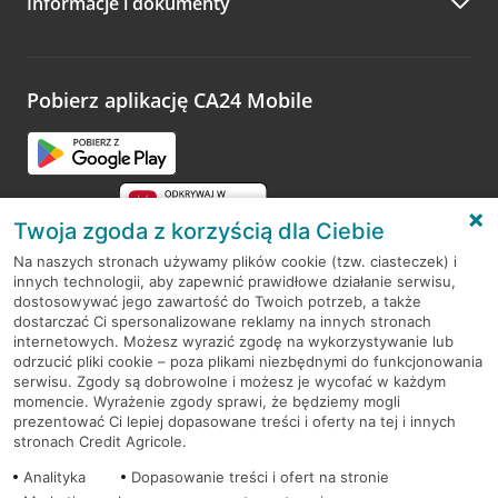
Informacje i dokumenty
Zachęcamy do podzielenia się z nami opinią o wizycie.
Wystarczy przejść na stronę
Oceń wizytę
, wyszukać
odwiedzoną placówkę i wypełnić formularz w ramach
platformy Profil Firmy w Google. Dziękujemy za wszystkie
opinie.
Pobierz aplikację CA24 Mobile
Przejdź do pytania
Twoja zgoda z korzyścią dla Ciebie
Na naszych stronach używamy plików cookie (tzw. ciasteczek) i
innych technologii, aby zapewnić prawidłowe działanie serwisu,
RODO
dostosowywać jego zawartość do Twoich potrzeb, a także
dostarczać Ci spersonalizowane reklamy na innych stronach
Regulamin serwisu
internetowych. Możesz wyrazić zgodę na wykorzystywanie lub
odrzucić pliki cookie – poza plikami niezbędnymi do funkcjonowania
Mapa serwisu
serwisu. Zgody są dobrowolne i możesz je wycofać w każdym
momencie. Wyrażenie zgody sprawi, że będziemy mogli
Polityka
Cookies
prezentować Ci lepiej dopasowane treści i oferty na tej i innych
stronach Credit Agricole.
Polityka prywatności
Analityka
Dopasowanie treści i ofert na stronie