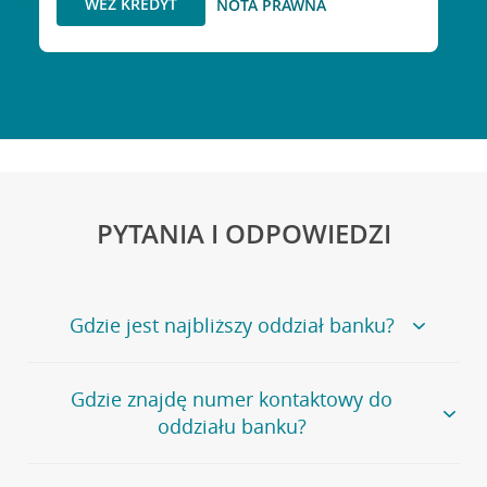
WEŹ KREDYT
NOTA PRAWNA
PYTANIA I ODPOWIEDZI
Gdzie jest najbliższy oddział banku?
Jeśli szukasz oddziału naszego banku, zapraszamy na
Gdzie znajdę numer kontaktowy do
stronę
Placówki i bankomaty
, na której znajduje się
oddziału banku?
wygodna wyszukiwarka.
Alternatywnie, możesz skorzystać z pełnej
listy naszych