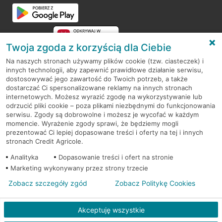
Przejdź do pytania
Twoja zgoda z korzyścią dla Ciebie
Na naszych stronach używamy plików cookie (tzw. ciasteczek) i
innych technologii, aby zapewnić prawidłowe działanie serwisu,
RODO
dostosowywać jego zawartość do Twoich potrzeb, a także
dostarczać Ci spersonalizowane reklamy na innych stronach
Regulamin serwisu
internetowych. Możesz wyrazić zgodę na wykorzystywanie lub
odrzucić pliki cookie – poza plikami niezbędnymi do funkcjonowania
Mapa serwisu
serwisu. Zgody są dobrowolne i możesz je wycofać w każdym
momencie. Wyrażenie zgody sprawi, że będziemy mogli
Polityka
Cookies
prezentować Ci lepiej dopasowane treści i oferty na tej i innych
stronach Credit Agricole.
Polityka prywatności
Analityka
Dopasowanie treści i ofert na stronie
Marketing wykonywany przez strony trzecie
Zobacz szczegóły zgód
Zobacz Politykę Cookies
© 2026 Credit Agricole Bank Polska S.A. Wszelkie prawa zastrzeżone
Akceptuję wszystkie