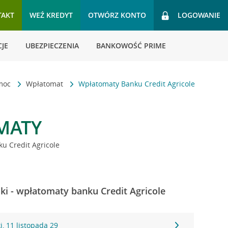
TAKT
WEŹ KREDYT
OTWÓRZ KONTO
LOGOWANIE
JE
UBEZPIECZENIA
BANKOWOŚĆ PRIME
omoc
Wpłatomat
Wpłatomaty Banku Credit Agricole
MATY
u Credit Agricole
i - wpłatomaty banku Credit Agricole
, 11 listopada 29