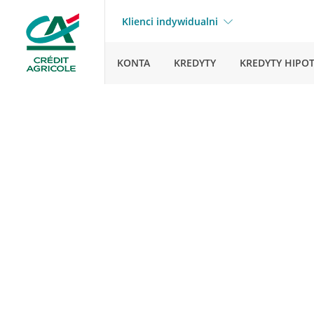
Klienci indywidualni
KONTA
KREDYTY
KREDYTY HIPO