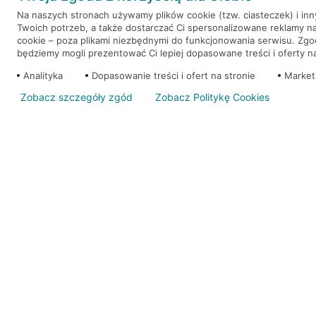
Na naszych stronach używamy plików cookie (tzw. ciasteczek) i in
Twoich potrzeb, a także dostarczać Ci spersonalizowane reklamy n
WEŹ KREDYT
NOTA PRAWNA
cookie – poza plikami niezbędnymi do funkcjonowania serwisu. Zg
będziemy mogli prezentować Ci lepiej dopasowane treści i oferty na 
Analityka
Dopasowanie treści i ofert na stronie
Market
Zobacz szczegóły zgód
Zobacz Politykę Cookies