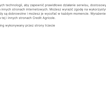
nych technologii, aby zapewnić prawidłowe działanie serwisu, dostoso
a innych stronach internetowych. Możesz wyrazić zgodę na wykorzystywa
ody są dobrowolne i możesz je wycofać w każdym momencie. Wyrażenie
tej i innych stronach Credit Agricole.
ing wykonywany przez strony trzecie
PYTANIA I ODPOWIEDZI