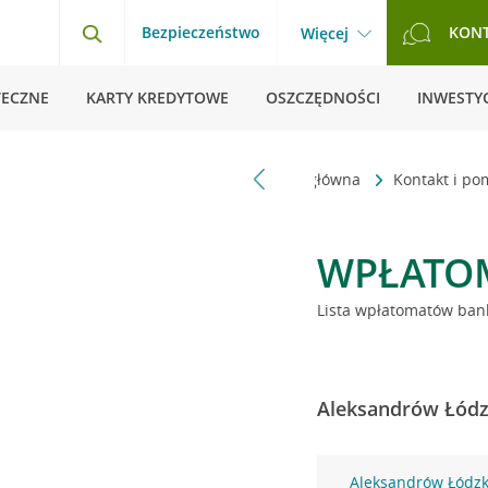
Bezpieczeństwo
KON
Więcej
TECZNE
KARTY KREDYTOWE
OSZCZĘDNOŚCI
INWESTYC
Strona główna
Kontakt i p
WPŁATO
Lista wpłatomatów bank
Aleksandrów Łódzk
Aleksandrów Łódzki