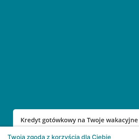
Kredyt gotówkowy na Twoje wakacyjne
Weź kredyt na to co ważne. Twoje marzenia nie mu
Twoja zgoda z korzyścią dla Ciebie
RRSO: 9,6%