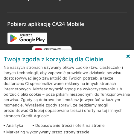
Wystarczy przejść na stronę
Oceń wizytę
, wyszukać
odwiedzoną placówkę i wypełnić formularz w ramach
platformy Profil Firmy w Google. Dziękujemy za wszystkie
opinie.
Pobierz aplikację CA24 Mobile
Przejdź do pytania
Twoja zgoda z korzyścią dla Ciebie
Na naszych stronach używamy plików cookie (tzw. ciasteczek) i
innych technologii, aby zapewnić prawidłowe działanie serwisu,
RODO
dostosowywać jego zawartość do Twoich potrzeb, a także
dostarczać Ci spersonalizowane reklamy na innych stronach
Regulamin serwisu
internetowych. Możesz wyrazić zgodę na wykorzystywanie lub
odrzucić pliki cookie – poza plikami niezbędnymi do funkcjonowania
Mapa serwisu
serwisu. Zgody są dobrowolne i możesz je wycofać w każdym
momencie. Wyrażenie zgody sprawi, że będziemy mogli
Polityka
Cookies
prezentować Ci lepiej dopasowane treści i oferty na tej i innych
stronach Credit Agricole.
Polityka prywatności
Analityka
Dopasowanie treści i ofert na stronie
Marketing wykonywany przez strony trzecie