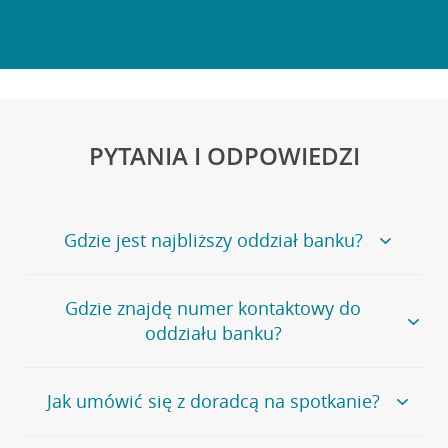
PYTANIA I ODPOWIEDZI
Gdzie jest najbliższy oddział banku?
Jeśli szukasz oddziału naszego banku, zapraszamy na
Gdzie znajdę numer kontaktowy do
stronę
Placówki i bankomaty
, na której znajduje się
oddziału banku?
wygodna wyszukiwarka.
Alternatywnie, możesz skorzystać z pełnej
listy naszych
oddziałów
.
Bank Credit Agricole nie udostępnia ogólnego numeru
Jak umówić się z doradcą na spotkanie?
telefonu do placówki bankowej.
Przejdź do pytania
Polecamy skorzystanie z możliwości wcześniejszego