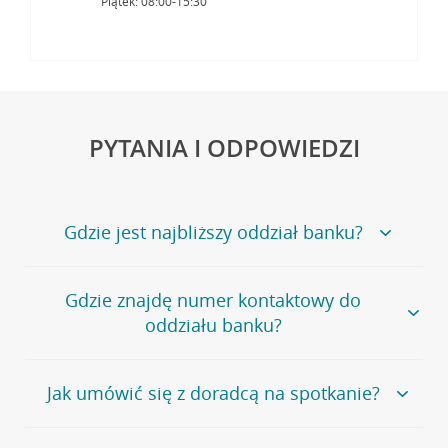
Piątek: 08:00-15:30
PYTANIA I ODPOWIEDZI
Gdzie jest najbliższy oddział banku?
Jeśli szukasz oddziału naszego banku, zapraszamy na
Gdzie znajdę numer kontaktowy do
stronę
Placówki i bankomaty
, na której znajduje się
oddziału banku?
wygodna wyszukiwarka.
Alternatywnie, możesz skorzystać z pełnej
listy naszych
oddziałów
.
Bank Credit Agricole nie udostępnia ogólnego numeru
Jak umówić się z doradcą na spotkanie?
telefonu do placówki bankowej.
Przejdź do pytania
Polecamy skorzystanie z możliwości wcześniejszego