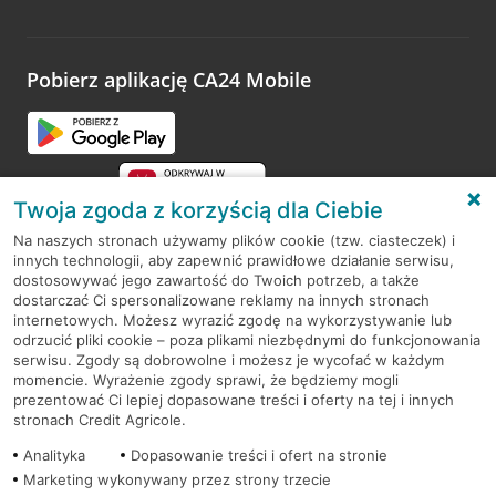
Wystarczy przejść na stronę
Oceń wizytę
, wyszukać
odwiedzoną placówkę i wypełnić formularz w ramach
platformy Profil Firmy w Google. Dziękujemy za wszystkie
opinie.
Pobierz aplikację CA24 Mobile
Przejdź do pytania
Twoja zgoda z korzyścią dla Ciebie
Na naszych stronach używamy plików cookie (tzw. ciasteczek) i
innych technologii, aby zapewnić prawidłowe działanie serwisu,
RODO
dostosowywać jego zawartość do Twoich potrzeb, a także
dostarczać Ci spersonalizowane reklamy na innych stronach
Regulamin serwisu
internetowych. Możesz wyrazić zgodę na wykorzystywanie lub
odrzucić pliki cookie – poza plikami niezbędnymi do funkcjonowania
Mapa serwisu
serwisu. Zgody są dobrowolne i możesz je wycofać w każdym
momencie. Wyrażenie zgody sprawi, że będziemy mogli
Polityka
Cookies
prezentować Ci lepiej dopasowane treści i oferty na tej i innych
stronach Credit Agricole.
Polityka prywatności
Analityka
Dopasowanie treści i ofert na stronie
Marketing wykonywany przez strony trzecie