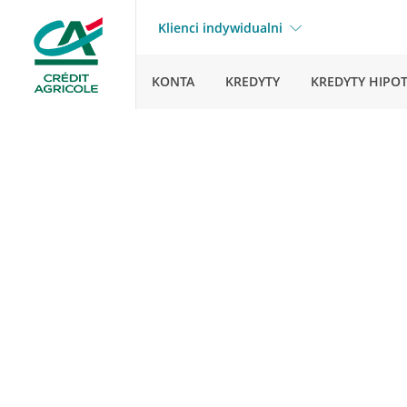
Klienci indywidualni
KONTA
KREDYTY
KREDYTY HIPO