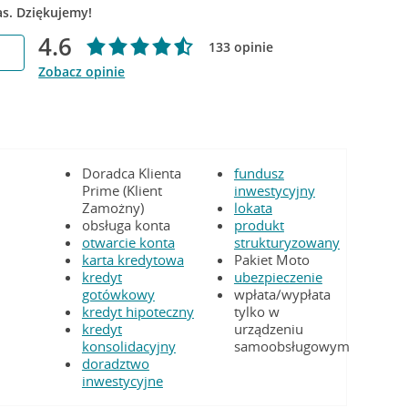
as. Dziękujemy!
4.6
133 opinie
Zobacz opinie
Doradca Klienta
fundusz
Prime (Klient
inwestycyjny
Zamożny)
lokata
obsługa konta
produkt
otwarcie konta
strukturyzowany
karta kredytowa
Pakiet Moto
kredyt
ubezpieczenie
gotówkowy
wpłata/wypłata
kredyt hipoteczny
tylko w
kredyt
urządzeniu
konsolidacyjny
samoobsługowym
doradztwo
inwestycyjne