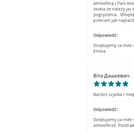
atmosferą:) Pani kto
osoba że należy jej 
pogryzienia...🤣będ
polecam jak najbard
Odpowiedź:
Dziękujemy za miłe
Emilia
Віта Дашкевич
Bardzo szybka i miłą
Odpowiedź:
Dziękujemy za miłe s
atmosferze. Pozdraw