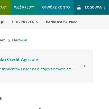
TAKT
WEŹ KREDYT
OTWÓRZ KONTO
LOGOWANIE
JE
UBEZPIECZENIA
BANKOWOŚĆ PRIME
takt
Placówka
ku Credit Agricole
bskrybentów i bądź na bieżąco z nowościami i
a