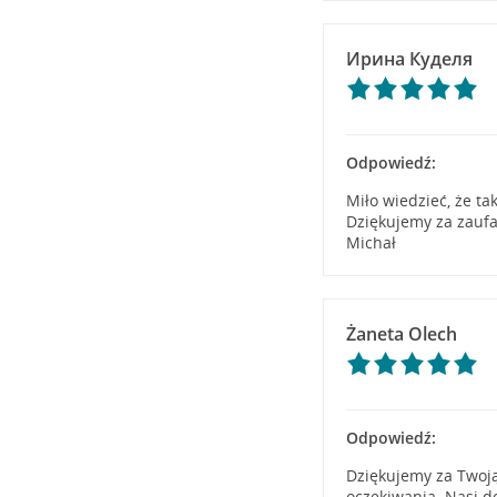
Ирина Куделя
Odpowiedź:
Miło wiedzieć, że ta
Dziękujemy za zauf
Michał
Żaneta Olech
Odpowiedź:
Dziękujemy za Twoją 
oczekiwania. Nasi d