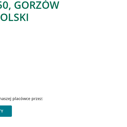
50, GORZÓW
OLSKI
naszej placówce przez:
TY