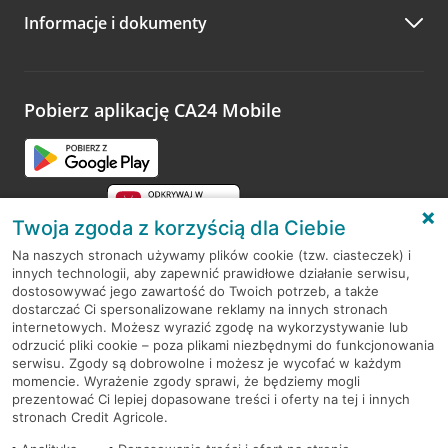
Informacje i dokumenty
Zachęcamy do podzielenia się z nami opinią o wizycie.
Wystarczy przejść na stronę
Oceń wizytę
, wyszukać
odwiedzoną placówkę i wypełnić formularz w ramach
platformy Profil Firmy w Google. Dziękujemy za wszystkie
opinie.
Pobierz aplikację CA24 Mobile
Przejdź do pytania
Twoja zgoda z korzyścią dla Ciebie
Na naszych stronach używamy plików cookie (tzw. ciasteczek) i
innych technologii, aby zapewnić prawidłowe działanie serwisu,
RODO
dostosowywać jego zawartość do Twoich potrzeb, a także
dostarczać Ci spersonalizowane reklamy na innych stronach
Regulamin serwisu
internetowych. Możesz wyrazić zgodę na wykorzystywanie lub
odrzucić pliki cookie – poza plikami niezbędnymi do funkcjonowania
Mapa serwisu
serwisu. Zgody są dobrowolne i możesz je wycofać w każdym
momencie. Wyrażenie zgody sprawi, że będziemy mogli
Polityka
Cookies
prezentować Ci lepiej dopasowane treści i oferty na tej i innych
stronach Credit Agricole.
Polityka prywatności