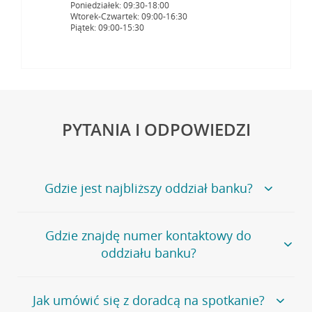
Poniedziałek: 09:30-18:00
Wtorek-Czwartek: 09:00-16:30
Piątek: 09:00-15:30
PYTANIA I ODPOWIEDZI
Gdzie jest najbliższy oddział banku?
Jeśli szukasz oddziału naszego banku, zapraszamy na
Gdzie znajdę numer kontaktowy do
stronę
Placówki i bankomaty
, na której znajduje się
oddziału banku?
wygodna wyszukiwarka.
Alternatywnie, możesz skorzystać z pełnej
listy naszych
oddziałów
.
Bank Credit Agricole nie udostępnia ogólnego numeru
Jak umówić się z doradcą na spotkanie?
telefonu do placówki bankowej.