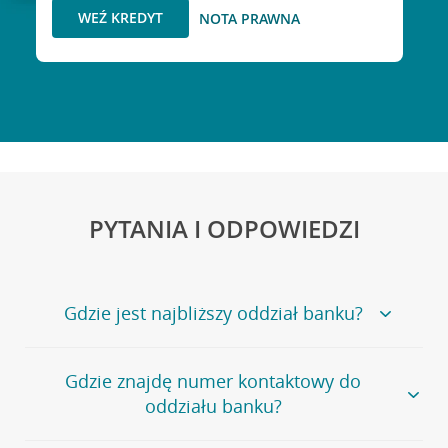
WEŹ KREDYT
NOTA PRAWNA
PYTANIA I ODPOWIEDZI
Gdzie jest najbliższy oddział banku?
Jeśli szukasz oddziału naszego banku, zapraszamy na
Gdzie znajdę numer kontaktowy do
stronę
Placówki i bankomaty
, na której znajduje się
oddziału banku?
wygodna wyszukiwarka.
Alternatywnie, możesz skorzystać z pełnej
listy naszych