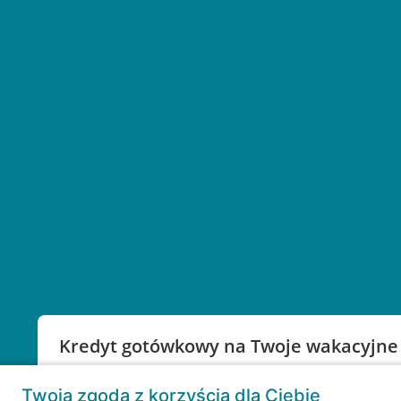
Kredyt gotówkowy na Twoje wakacyjne
Weź kredyt na to co ważne. Twoje marzenia nie mu
Twoja zgoda z korzyścią dla Ciebie
RRSO: 9,6%