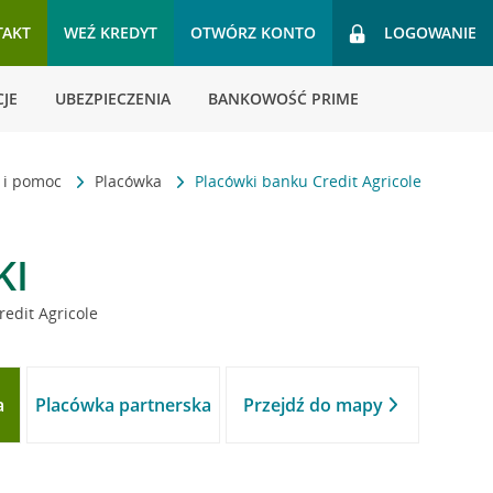
TAKT
WEŹ KREDYT
OTWÓRZ KONTO
LOGOWANIE
JE
UBEZPIECZENIA
BANKOWOŚĆ PRIME
t i pomoc
Placówka
Placówki banku Credit Agricole
KI
redit Agricole
a
Placówka partnerska
Przejdź do mapy