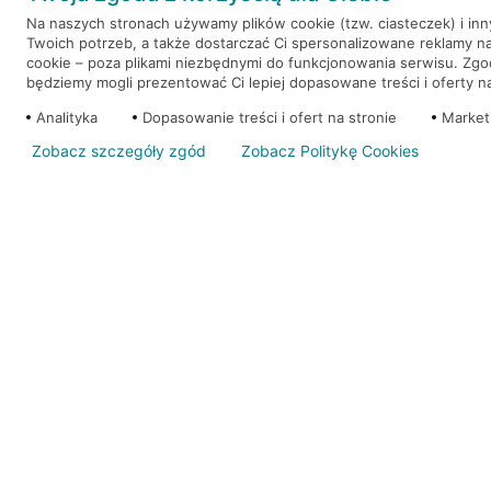
Na naszych stronach używamy plików cookie (tzw. ciasteczek) i in
Twoich potrzeb, a także dostarczać Ci spersonalizowane reklamy n
WEŹ KREDYT
NOTA PRAWNA
cookie – poza plikami niezbędnymi do funkcjonowania serwisu. Zg
będziemy mogli prezentować Ci lepiej dopasowane treści i oferty na 
Analityka
Dopasowanie treści i ofert na stronie
Market
Zobacz szczegóły zgód
Zobacz Politykę Cookies