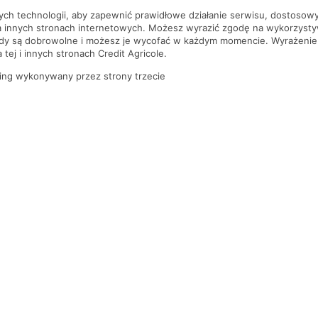
nych technologii, aby zapewnić prawidłowe działanie serwisu, dostoso
a innych stronach internetowych. Możesz wyrazić zgodę na wykorzystywa
ody są dobrowolne i możesz je wycofać w każdym momencie. Wyrażenie
tej i innych stronach Credit Agricole.
ing wykonywany przez strony trzecie
PYTANIA I ODPOWIEDZI