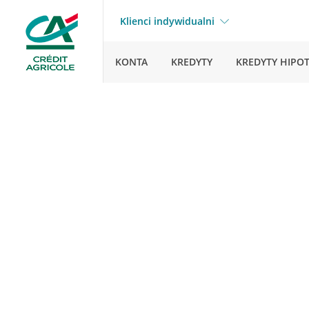
Klienci indywidualni
KONTA
KREDYTY
KREDYTY HIPO