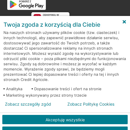
Twoja zgoda z korzyścią dla Ciebie
Na naszych stronach używamy plików cookie (tzw. ciasteczek) i
innych technologii, aby zapewnić prawidłowe działanie serwisu,
RODO
dostosowywać jego zawartość do Twoich potrzeb, a także
dostarczać Ci spersonalizowane reklamy na innych stronach
Regulamin serwisu
internetowych. Możesz wyrazić zgodę na wykorzystywanie lub
odrzucić pliki cookie – poza plikami niezbędnymi do funkcjonowania
Mapa serwisu
serwisu. Zgody są dobrowolne i możesz je wycofać w każdym
momencie. Wyrażenie zgody sprawi, że będziemy mogli
Polityka
Cookies
prezentować Ci lepiej dopasowane treści i oferty na tej i innych
stronach Credit Agricole.
Polityka prywatności
Analityka
Dopasowanie treści i ofert na stronie
Marketing wykonywany przez strony trzecie
Zobacz szczegóły zgód
Zobacz Politykę Cookies
© 2026 Credit Agricole Bank Polska S.A. Wszelkie prawa zastrzeżone
Akceptuję wszystkie