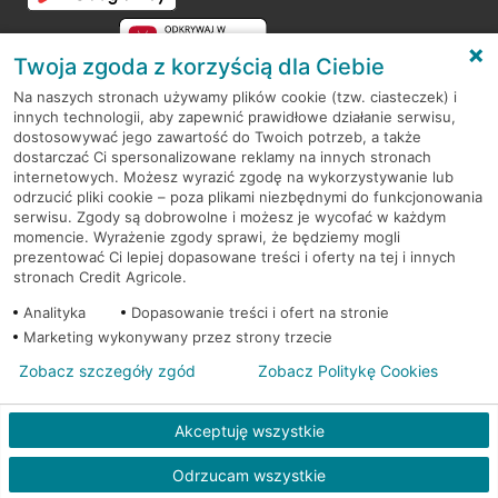
Twoja zgoda z korzyścią dla Ciebie
Na naszych stronach używamy plików cookie (tzw. ciasteczek) i
innych technologii, aby zapewnić prawidłowe działanie serwisu,
RODO
dostosowywać jego zawartość do Twoich potrzeb, a także
dostarczać Ci spersonalizowane reklamy na innych stronach
Regulamin serwisu
internetowych. Możesz wyrazić zgodę na wykorzystywanie lub
odrzucić pliki cookie – poza plikami niezbędnymi do funkcjonowania
Mapa serwisu
serwisu. Zgody są dobrowolne i możesz je wycofać w każdym
momencie. Wyrażenie zgody sprawi, że będziemy mogli
Polityka
Cookies
prezentować Ci lepiej dopasowane treści i oferty na tej i innych
stronach Credit Agricole.
Polityka prywatności
Analityka
Dopasowanie treści i ofert na stronie
Marketing wykonywany przez strony trzecie
Zobacz szczegóły zgód
Zobacz Politykę Cookies
© 2026 Credit Agricole Bank Polska S.A. Wszelkie prawa zastrzeżone
Akceptuję wszystkie
Odrzucam wszystkie