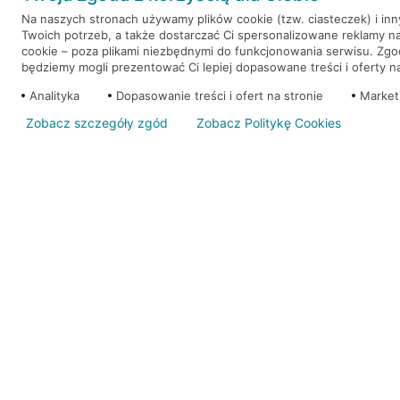
Na naszych stronach używamy plików cookie (tzw. ciasteczek) i in
Twoich potrzeb, a także dostarczać Ci spersonalizowane reklamy n
WEŹ KREDYT
NOTA PRAWNA
cookie – poza plikami niezbędnymi do funkcjonowania serwisu. Zg
będziemy mogli prezentować Ci lepiej dopasowane treści i oferty na 
Analityka
Dopasowanie treści i ofert na stronie
Market
Zobacz szczegóły zgód
Zobacz Politykę Cookies