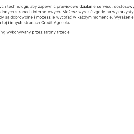
nych technologii, aby zapewnić prawidłowe działanie serwisu, dostoso
a innych stronach internetowych. Możesz wyrazić zgodę na wykorzystywa
ody są dobrowolne i możesz je wycofać w każdym momencie. Wyrażenie
tej i innych stronach Credit Agricole.
ing wykonywany przez strony trzecie
PYTANIA I ODPOWIEDZI