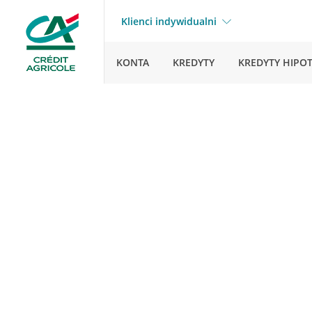
Klienci indywidualni
KONTA
KREDYTY
KREDYTY HIPO