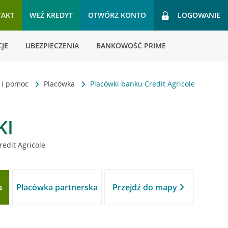
TAKT
WEŹ KREDYT
OTWÓRZ KONTO
LOGOWANIE
JE
UBEZPIECZENIA
BANKOWOŚĆ PRIME
t i pomoc
Placówka
Placówki banku Credit Agricole
KI
redit Agricole
a
Placówka partnerska
Przejdź do mapy