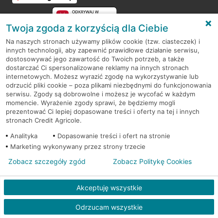
Twoja zgoda z korzyścią dla Ciebie
Na naszych stronach używamy plików cookie (tzw. ciasteczek) i
innych technologii, aby zapewnić prawidłowe działanie serwisu,
RODO
dostosowywać jego zawartość do Twoich potrzeb, a także
dostarczać Ci spersonalizowane reklamy na innych stronach
Regulamin serwisu
internetowych. Możesz wyrazić zgodę na wykorzystywanie lub
odrzucić pliki cookie – poza plikami niezbędnymi do funkcjonowania
Mapa serwisu
serwisu. Zgody są dobrowolne i możesz je wycofać w każdym
momencie. Wyrażenie zgody sprawi, że będziemy mogli
Polityka
Cookies
prezentować Ci lepiej dopasowane treści i oferty na tej i innych
stronach Credit Agricole.
Polityka prywatności
Analityka
Dopasowanie treści i ofert na stronie
Marketing wykonywany przez strony trzecie
Zobacz szczegóły zgód
Zobacz Politykę Cookies
© 2026 Credit Agricole Bank Polska S.A. Wszelkie prawa zastrzeżone
Akceptuję wszystkie
Odrzucam wszystkie