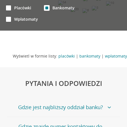
54
10
Placówki
Bankomaty
3
20
8
Wpłatomaty
Wyświetl w formie listy:
placówki
|
bankomaty
|
wpłatomaty
PYTANIA I ODPOWIEDZI
Gdzie jest najbliższy oddział banku?
Jeśli szukasz oddziału naszego banku, zapraszamy na
Gdzie znajdę numer kontaktowy do