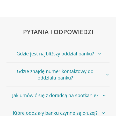
PYTANIA I ODPOWIEDZI
Gdzie jest najbliższy oddział banku?
Jeśli szukasz oddziału naszego banku, zapraszamy na
Gdzie znajdę numer kontaktowy do
stronę
Placówki i bankomaty
, na której znajduje się
oddziału banku?
wygodna wyszukiwarka.
Alternatywnie, możesz skorzystać z pełnej
listy naszych
oddziałów
.
Bank Credit Agricole nie udostępnia ogólnego numeru
Jak umówić się z doradcą na spotkanie?
telefonu do placówki bankowej.
Przejdź do pytania
Polecamy skorzystanie z możliwości wcześniejszego
Jeśli jesteś już
naszym
umówienia się z doradcą w placówce bankowej
.
Które oddziały banku czynne są dłużej?
klientem
możesz
samodzielnie
umówić się na spotkanie z