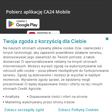
odwiedzoną placówkę i wypełnić formularz w ramach
platformy Profil Firmy w Google. Dziękujemy za wszystkie
opinie.
Pobierz aplikację CA24 Mobile
Przejdź do pytania
Twoja zgoda z korzyścią dla Ciebie
Na naszych stronach używamy plików cookie (tzw. ciasteczek) i
innych technologii, aby zapewnić prawidłowe działanie serwisu,
RODO
dostosowywać jego zawartość do Twoich potrzeb, a także
dostarczać Ci spersonalizowane reklamy na innych stronach
Regulamin serwisu
internetowych. Możesz wyrazić zgodę na wykorzystywanie lub
odrzucić pliki cookie – poza plikami niezbędnymi do funkcjonowania
Mapa serwisu
serwisu. Zgody są dobrowolne i możesz je wycofać w każdym
momencie. Wyrażenie zgody sprawi, że będziemy mogli
Polityka
Cookies
prezentować Ci lepiej dopasowane treści i oferty na tej i innych
stronach Credit Agricole.
Polityka prywatności
Analityka
Dopasowanie treści i ofert na stronie
Marketing wykonywany przez strony trzecie
Zobacz szczegóły zgód
Zobacz Politykę Cookies
© 2026 Credit Agricole Bank Polska S.A. Wszelkie prawa zastrzeżone