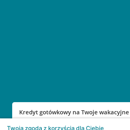
Kredyt gotówkowy na Twoje wakacyjne
Weź kredyt na to co ważne. Twoje marzenia nie mu
Twoja zgoda z korzyścią dla Ciebie
RRSO: 9,6%