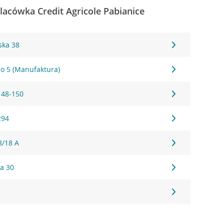
placówka Credit Agricole Pabianice
ska 38
go 5 (Manufaktura)
148-150
294
8/18 A
a 30