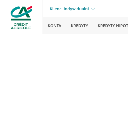
Klienci indywidualni
KONTA
KREDYTY
KREDYTY HIPO