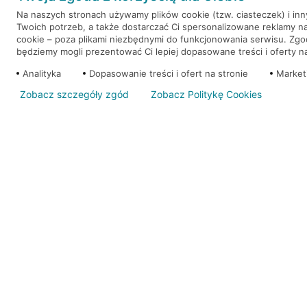
Na naszych stronach używamy plików cookie (tzw. ciasteczek) i in
Twoich potrzeb, a także dostarczać Ci spersonalizowane reklamy n
WEŹ KREDYT
NOTA PRAWNA
cookie – poza plikami niezbędnymi do funkcjonowania serwisu. Zg
będziemy mogli prezentować Ci lepiej dopasowane treści i oferty na 
Analityka
Dopasowanie treści i ofert na stronie
Market
Zobacz szczegóły zgód
Zobacz Politykę Cookies