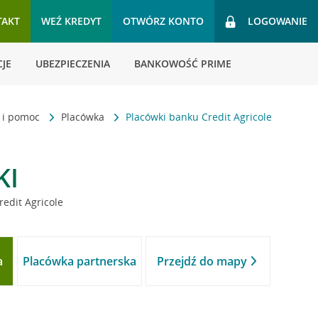
TAKT
WEŹ KREDYT
OTWÓRZ KONTO
LOGOWANIE
JE
UBEZPIECZENIA
BANKOWOŚĆ PRIME
t i pomoc
Placówka
Placówki banku Credit Agricole
KI
redit Agricole
a
Placówka partnerska
Przejdź do mapy