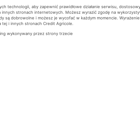
nych technologii, aby zapewnić prawidłowe działanie serwisu, dostoso
a innych stronach internetowych. Możesz wyrazić zgodę na wykorzystywa
ody są dobrowolne i możesz je wycofać w każdym momencie. Wyrażenie
tej i innych stronach Credit Agricole.
ing wykonywany przez strony trzecie
PYTANIA I ODPOWIEDZI