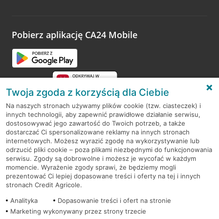
Wystarczy przejść na stronę
Oceń wizytę
, wyszukać
odwiedzoną placówkę i wypełnić formularz w ramach
platformy Profil Firmy w Google. Dziękujemy za wszystkie
opinie.
Pobierz aplikację CA24 Mobile
Przejdź do pytania
Twoja zgoda z korzyścią dla Ciebie
Na naszych stronach używamy plików cookie (tzw. ciasteczek) i
innych technologii, aby zapewnić prawidłowe działanie serwisu,
RODO
dostosowywać jego zawartość do Twoich potrzeb, a także
dostarczać Ci spersonalizowane reklamy na innych stronach
Regulamin serwisu
internetowych. Możesz wyrazić zgodę na wykorzystywanie lub
odrzucić pliki cookie – poza plikami niezbędnymi do funkcjonowania
Mapa serwisu
serwisu. Zgody są dobrowolne i możesz je wycofać w każdym
momencie. Wyrażenie zgody sprawi, że będziemy mogli
Polityka
Cookies
prezentować Ci lepiej dopasowane treści i oferty na tej i innych
stronach Credit Agricole.
Polityka prywatności
Analityka
Dopasowanie treści i ofert na stronie
Marketing wykonywany przez strony trzecie