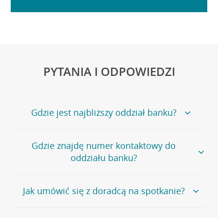
PYTANIA I ODPOWIEDZI
Gdzie jest najbliższy oddział banku?
Jeśli szukasz oddziału naszego banku, zapraszamy na
Gdzie znajdę numer kontaktowy do
stronę
Placówki i bankomaty
, na której znajduje się
oddziału banku?
wygodna wyszukiwarka.
Alternatywnie, możesz skorzystać z pełnej
listy naszych
oddziałów
.
Bank Credit Agricole nie udostępnia ogólnego numeru
Jak umówić się z doradcą na spotkanie?
telefonu do placówki bankowej.
Przejdź do pytania
Polecamy skorzystanie z możliwości wcześniejszego