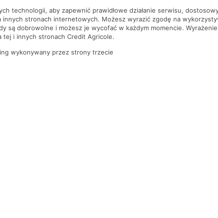
nych technologii, aby zapewnić prawidłowe działanie serwisu, dostoso
a innych stronach internetowych. Możesz wyrazić zgodę na wykorzystywa
ody są dobrowolne i możesz je wycofać w każdym momencie. Wyrażenie
tej i innych stronach Credit Agricole.
ing wykonywany przez strony trzecie
PYTANIA I ODPOWIEDZI