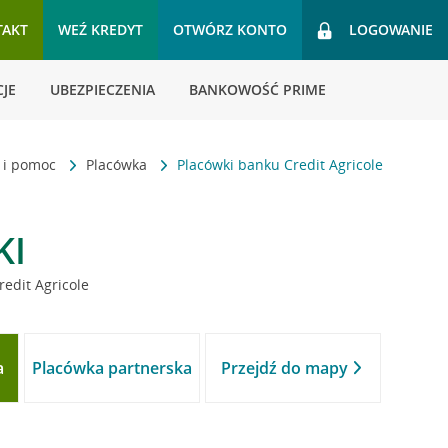
TAKT
WEŹ KREDYT
OTWÓRZ KONTO
LOGOWANIE
JE
UBEZPIECZENIA
BANKOWOŚĆ PRIME
t i pomoc
Placówka
Placówki banku Credit Agricole
KI
redit Agricole
a
Placówka partnerska
Przejdź do mapy