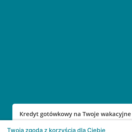
Kredyt gotówkowy na Twoje wakacyjne
Weź kredyt na to co ważne. Twoje marzenia nie mu
Twoja zgoda z korzyścią dla Ciebie
RRSO: 9,6%