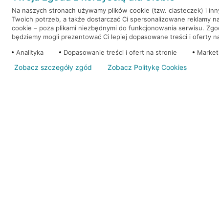
Na naszych stronach używamy plików cookie (tzw. ciasteczek) i in
Twoich potrzeb, a także dostarczać Ci spersonalizowane reklamy n
WEŹ KREDYT
NOTA PRAWNA
cookie – poza plikami niezbędnymi do funkcjonowania serwisu. Zg
będziemy mogli prezentować Ci lepiej dopasowane treści i oferty na 
Analityka
Dopasowanie treści i ofert na stronie
Market
Zobacz szczegóły zgód
Zobacz Politykę Cookies