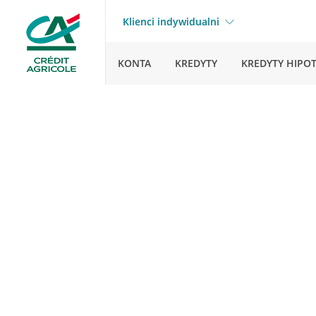
Klienci indywidualni
KONTA
KREDYTY
KREDYTY HIPO