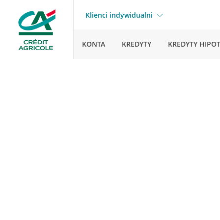
Klienci indywidualni
KONTA
KREDYTY
KREDYTY HIPO