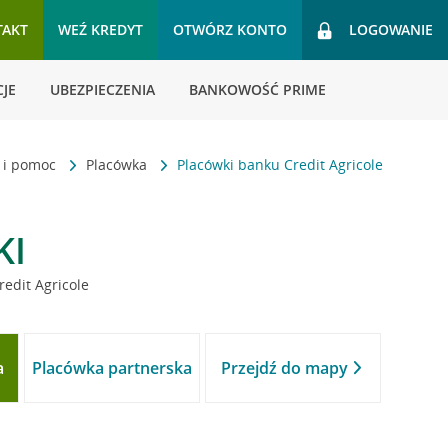
TAKT
WEŹ KREDYT
OTWÓRZ KONTO
LOGOWANIE
JE
UBEZPIECZENIA
BANKOWOŚĆ PRIME
t i pomoc
Placówka
Placówki banku Credit Agricole
KI
redit Agricole
a
Placówka partnerska
Przejdź do mapy