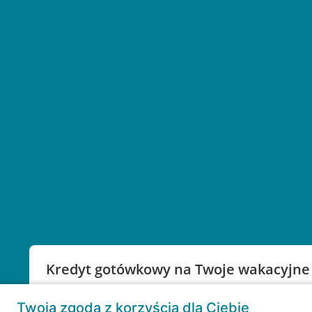
Kredyt gotówkowy na Twoje wakacyjne
Weź kredyt na to co ważne. Twoje marzenia nie mu
Twoja zgoda z korzyścią dla Ciebie
RRSO: 9,6%