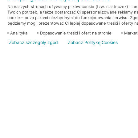
Na naszych stronach używamy plików cookie (tzw. ciasteczek) i in
Twoich potrzeb, a także dostarczać Ci spersonalizowane reklamy n
WEŹ KREDYT
NOTA PRAWNA
cookie – poza plikami niezbędnymi do funkcjonowania serwisu. Zg
będziemy mogli prezentować Ci lepiej dopasowane treści i oferty na 
Analityka
Dopasowanie treści i ofert na stronie
Market
Zobacz szczegóły zgód
Zobacz Politykę Cookies