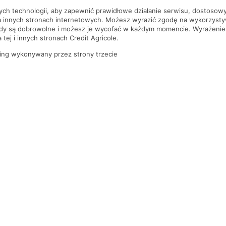
nych technologii, aby zapewnić prawidłowe działanie serwisu, dostoso
a innych stronach internetowych. Możesz wyrazić zgodę na wykorzystywa
ody są dobrowolne i możesz je wycofać w każdym momencie. Wyrażenie
tej i innych stronach Credit Agricole.
ing wykonywany przez strony trzecie
PYTANIA I ODPOWIEDZI