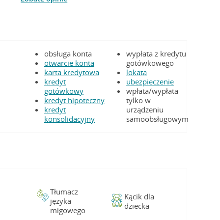
obsługa konta
wypłata z kredytu
otwarcie konta
gotówkowego
karta kredytowa
lokata
kredyt
ubezpieczenie
gotówkowy
wpłata/wypłata
kredyt hipoteczny
tylko w
kredyt
urządzeniu
konsolidacyjny
samoobsługowym
Tłumacz
Kącik dla
języka
dziecka
migowego