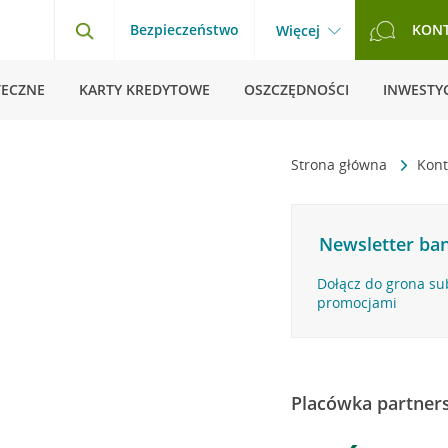
Bezpieczeństwo
KON
Więcej
TECZNE
KARTY KREDYTOWE
OSZCZĘDNOŚCI
INWESTYC
Strona główna
Kon
Newsletter ban
Dołącz do grona su
promocjami
Placówka partner