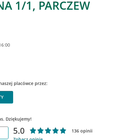
NA 1/1, PARCZEW
16:00
naszej placówce przez:
TY
as. Dziękujemy!
5.0
136 opinii
Zobacz opinie