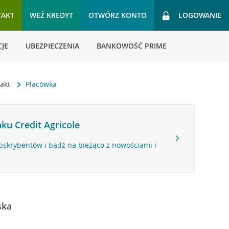
TAKT
WEŹ KREDYT
OTWÓRZ KONTO
LOGOWANIE
JE
UBEZPIECZENIA
BANKOWOŚĆ PRIME
takt
Placówka
ku Credit Agricole
bskrybentów i bądź na bieżąco z nowościami i
ska