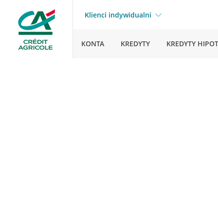
Klienci indywidualni
KONTA
KREDYTY
KREDYTY HIPO