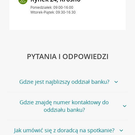
Poniedziałek: 09:00-16:00
Wtorek-Piątek: 09:30-16:30
PYTANIA I ODPOWIEDZI
Gdzie jest najbliższy oddział banku?
Jeśli szukasz oddziału naszego banku, zapraszamy na
Gdzie znajdę numer kontaktowy do
stronę
Placówki i bankomaty
, na której znajduje się
oddziału banku?
wygodna wyszukiwarka.
Alternatywnie, możesz skorzystać z pełnej
listy naszych
oddziałów
.
Bank Credit Agricole nie udostępnia ogólnego numeru
Jak umówić się z doradcą na spotkanie?
telefonu do placówki bankowej.