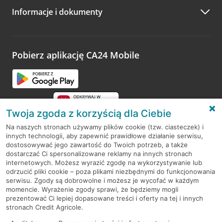
Informacje i dokumenty
Zachęcamy do podzielenia się z nami opinią o wizycie.
Wystarczy przejść na stronę
Oceń wizytę
, wyszukać
odwiedzoną placówkę i wypełnić formularz w ramach
platformy Profil Firmy w Google. Dziękujemy za wszystkie
opinie.
Pobierz aplikację CA24 Mobile
Przejdź do pytania
Twoja zgoda z korzyścią dla Ciebie
Na naszych stronach używamy plików cookie (tzw. ciasteczek) i
innych technologii, aby zapewnić prawidłowe działanie serwisu,
RODO
dostosowywać jego zawartość do Twoich potrzeb, a także
dostarczać Ci spersonalizowane reklamy na innych stronach
Regulamin serwisu
internetowych. Możesz wyrazić zgodę na wykorzystywanie lub
odrzucić pliki cookie – poza plikami niezbędnymi do funkcjonowania
Mapa serwisu
serwisu. Zgody są dobrowolne i możesz je wycofać w każdym
momencie. Wyrażenie zgody sprawi, że będziemy mogli
Polityka
Cookies
prezentować Ci lepiej dopasowane treści i oferty na tej i innych
stronach Credit Agricole.
Polityka prywatności