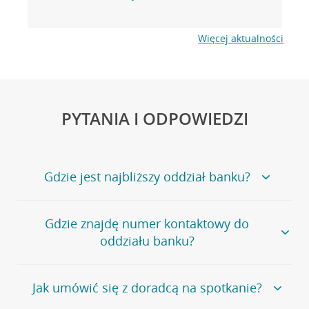
Więcej aktualności
PYTANIA I ODPOWIEDZI
Gdzie jest najbliższy oddział banku?
Jeśli szukasz oddziału naszego banku, zapraszamy na
Gdzie znajdę numer kontaktowy do
stronę
Placówki i bankomaty
, na której znajduje się
oddziału banku?
wygodna wyszukiwarka.
Alternatywnie, możesz skorzystać z pełnej
listy naszych
oddziałów
.
Bank Credit Agricole nie udostępnia ogólnego numeru
Jak umówić się z doradcą na spotkanie?
telefonu do placówki bankowej.
Przejdź do pytania