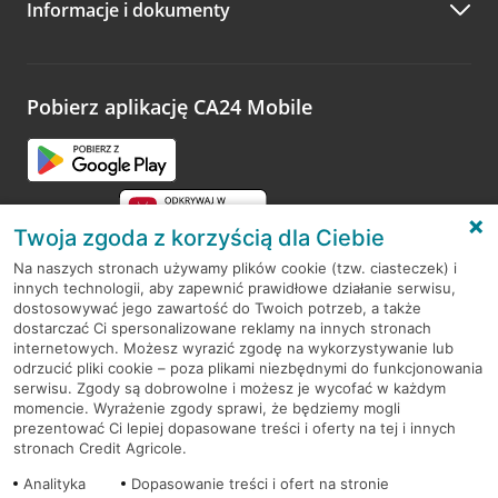
Informacje i dokumenty
Zachęcamy do podzielenia się z nami opinią o wizycie.
Wystarczy przejść na stronę
Oceń wizytę
, wyszukać
odwiedzoną placówkę i wypełnić formularz w ramach
platformy Profil Firmy w Google. Dziękujemy za wszystkie
opinie.
Pobierz aplikację CA24 Mobile
Przejdź do pytania
Twoja zgoda z korzyścią dla Ciebie
Na naszych stronach używamy plików cookie (tzw. ciasteczek) i
innych technologii, aby zapewnić prawidłowe działanie serwisu,
RODO
dostosowywać jego zawartość do Twoich potrzeb, a także
dostarczać Ci spersonalizowane reklamy na innych stronach
Regulamin serwisu
internetowych. Możesz wyrazić zgodę na wykorzystywanie lub
odrzucić pliki cookie – poza plikami niezbędnymi do funkcjonowania
Mapa serwisu
serwisu. Zgody są dobrowolne i możesz je wycofać w każdym
momencie. Wyrażenie zgody sprawi, że będziemy mogli
Polityka
Cookies
prezentować Ci lepiej dopasowane treści i oferty na tej i innych
stronach Credit Agricole.
Polityka prywatności
Analityka
Dopasowanie treści i ofert na stronie