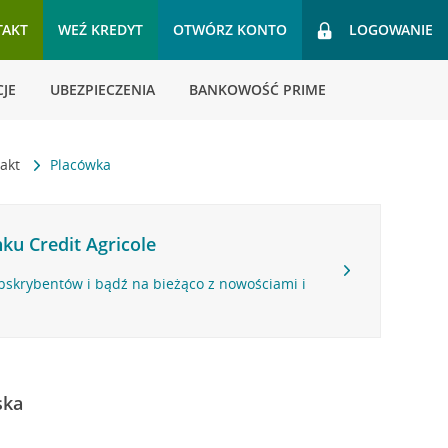
TAKT
WEŹ KREDYT
OTWÓRZ KONTO
LOGOWANIE
JE
UBEZPIECZENIA
BANKOWOŚĆ PRIME
takt
Placówka
ku Credit Agricole
bskrybentów i bądź na bieżąco z nowościami i
ska