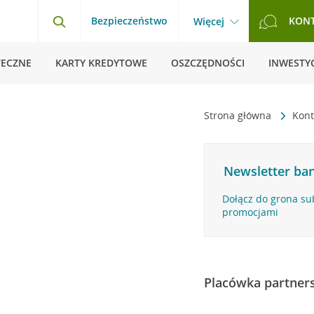
Bezpieczeństwo
KON
Więcej
TECZNE
KARTY KREDYTOWE
OSZCZĘDNOŚCI
INWESTYC
Strona główna
Kon
Newsletter ban
Dołącz do grona su
promocjami
Placówka partner