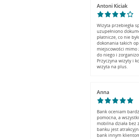
Antoni Kiciak
Wizyta przebiegła s
uzupełniono dokume
płatnicze, co nie b
dokonania takich ope
miejscowości mimo ż
do niego i zorganizo
Przyczyna wizyty i 
wizyta na plus.
Anna
Bank oceniam bardzo
pomocna, a wszystki
mobilna działa bez z
banku jest atrakcyj
bank innym kliento