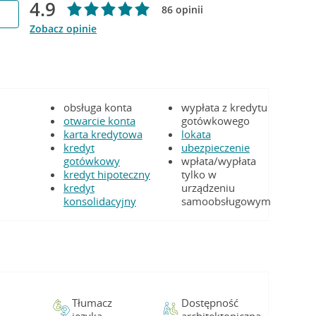
4.9
86 opinii
Zobacz opinie
obsługa konta
wypłata z kredytu
otwarcie konta
gotówkowego
karta kredytowa
lokata
kredyt
ubezpieczenie
gotówkowy
wpłata/wypłata
kredyt hipoteczny
tylko w
kredyt
urządzeniu
konsolidacyjny
samoobsługowym
Tłumacz
Dostępność