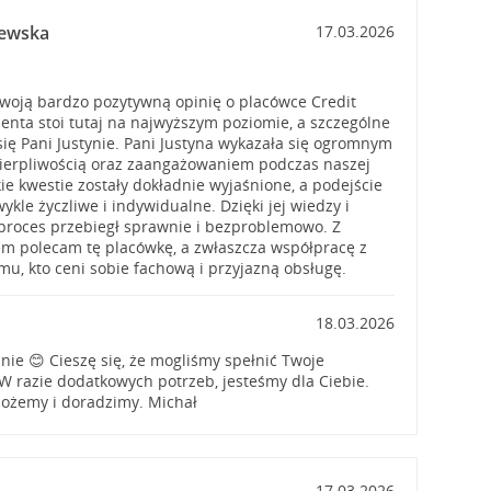
zewska
17.03.2026
woją bardzo pozytywną opinię o placówce Credit
ienta stoi tutaj na najwyższym poziomie, a szczególne
się Pani Justynie. Pani Justyna wykazała się ogromnym
cierpliwością oraz zaangażowaniem podczas naszej
ie kwestie zostały dokładnie wyjaśnione, a podejście
wykle życzliwe i indywidualne. Dzięki jej wiedzy i
proces przebiegł sprawnie i bezproblemowo. Z
m polecam tę placówkę, a zwłaszcza współpracę z
mu, kto ceni sobie fachową i przyjazną obsługę.
18.03.2026
nie 😊 Cieszę się, że mogliśmy spełnić Twoje
W razie dodatkowych potrzeb, jesteśmy dla Ciebie.
ożemy i doradzimy. Michał
17.03.2026