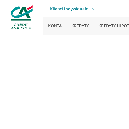
Klienci indywidualni
KONTA
KREDYTY
KREDYTY HIPO