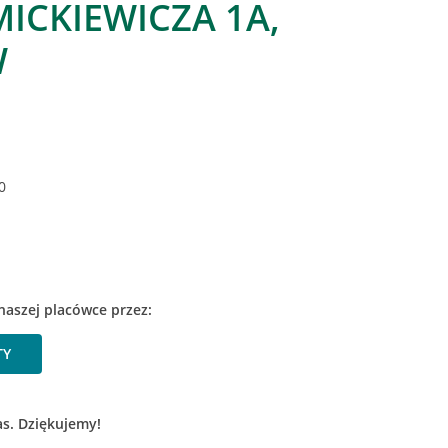
ICKIEWICZA 1A,
W
0
naszej placówce przez:
TY
as. Dziękujemy!