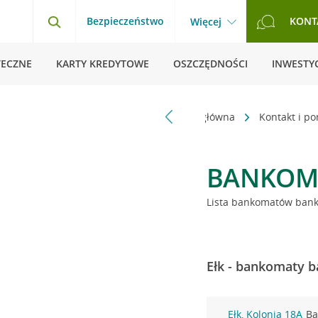
Bezpieczeństwo
KONT
Więcej
TECZNE
KARTY KREDYTOWE
OSZCZĘDNOŚCI
INWESTYC
Strona główna
Kontakt i p
BANKOM
Lista bankomatów banku
Ełk - bankomaty b
Ełk, Kolonia 18A
Ba