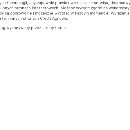
nych technologii, aby zapewnić prawidłowe działanie serwisu, dostoso
a innych stronach internetowych. Możesz wyrazić zgodę na wykorzystywa
ody są dobrowolne i możesz je wycofać w każdym momencie. Wyrażenie
tej i innych stronach Credit Agricole.
ing wykonywany przez strony trzecie
PYTANIA I ODPOWIEDZI