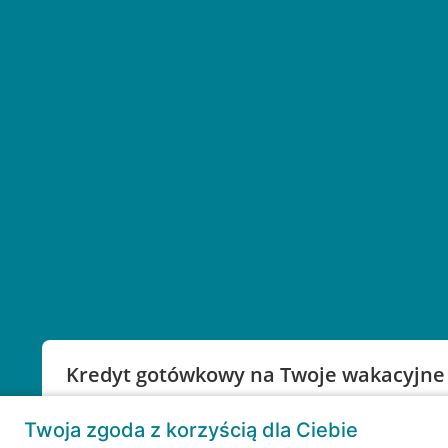
Kredyt gotówkowy na Twoje wakacyjne
Weź kredyt na to co ważne. Twoje marzenia nie mu
Twoja zgoda z korzyścią dla Ciebie
RRSO: 9,6%