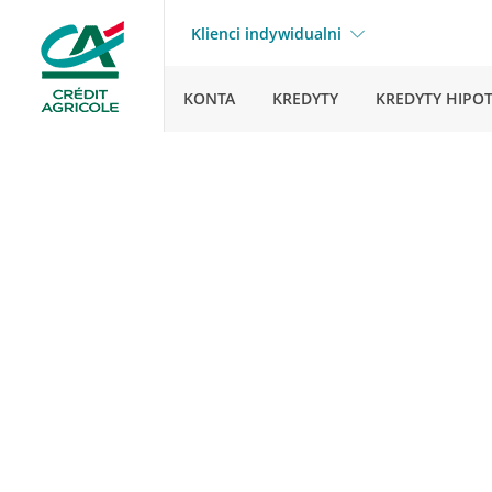
Klienci indywidualni
KONTA
KREDYTY
KREDYTY HIPO