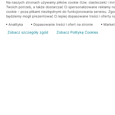
Na naszych stronach używamy plików cookie (tzw. ciasteczek) i in
Twoich potrzeb, a także dostarczać Ci spersonalizowane reklamy n
WEŹ KREDYT
NOTA PRAWNA
cookie – poza plikami niezbędnymi do funkcjonowania serwisu. Zg
będziemy mogli prezentować Ci lepiej dopasowane treści i oferty na 
Analityka
Dopasowanie treści i ofert na stronie
Market
Zobacz szczegóły zgód
Zobacz Politykę Cookies