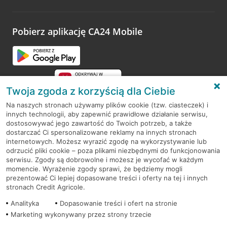
odwiedzoną placówkę i wypełnić formularz w ramach
platformy Profil Firmy w Google. Dziękujemy za wszystkie
opinie.
Pobierz aplikację CA24 Mobile
Przejdź do pytania
Twoja zgoda z korzyścią dla Ciebie
Na naszych stronach używamy plików cookie (tzw. ciasteczek) i
innych technologii, aby zapewnić prawidłowe działanie serwisu,
RODO
dostosowywać jego zawartość do Twoich potrzeb, a także
dostarczać Ci spersonalizowane reklamy na innych stronach
Regulamin serwisu
internetowych. Możesz wyrazić zgodę na wykorzystywanie lub
odrzucić pliki cookie – poza plikami niezbędnymi do funkcjonowania
Mapa serwisu
serwisu. Zgody są dobrowolne i możesz je wycofać w każdym
momencie. Wyrażenie zgody sprawi, że będziemy mogli
Polityka
Cookies
prezentować Ci lepiej dopasowane treści i oferty na tej i innych
stronach Credit Agricole.
Polityka prywatności
Analityka
Dopasowanie treści i ofert na stronie
Marketing wykonywany przez strony trzecie