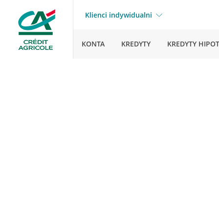
Klienci indywidualni
KONTA
KREDYTY
KREDYTY HIPO