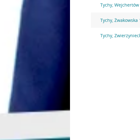
Tychy, Wejchertów
Tychy, Żwakowska
Tychy, Zwierzyniec