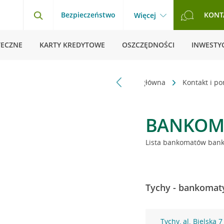
Bezpieczeństwo
KONT
Więcej
TECZNE
KARTY KREDYTOWE
OSZCZĘDNOŚCI
INWESTYC
Strona główna
Kontakt i p
BANKOM
Lista bankomatów banku
Tychy - bankomaty
Tychy, al. Bielska 7