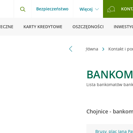
Bezpieczeństwo
KONT
Więcej
TECZNE
KARTY KREDYTOWE
OSZCZĘDNOŚCI
INWESTYC
Strona główna
Kontakt i p
BANKOM
Lista bankomatów banku
Chojnice - bankom
Brusy, plac Jana Pa