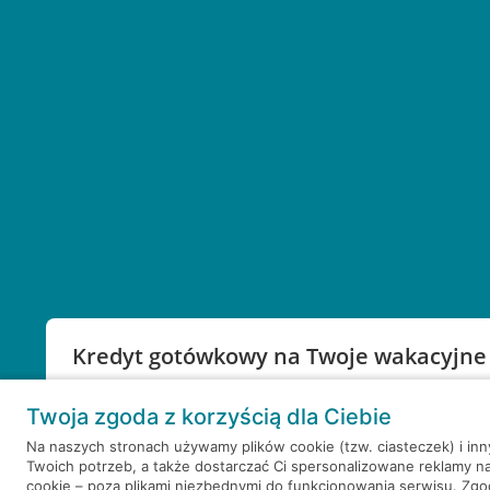
Kredyt gotówkowy na Twoje wakacyjne
Weź kredyt na to co ważne. Twoje marzenia nie mu
Twoja zgoda z korzyścią dla Ciebie
RRSO: 9,6%
Na naszych stronach używamy plików cookie (tzw. ciasteczek) i in
Twoich potrzeb, a także dostarczać Ci spersonalizowane reklamy n
WEŹ KREDYT
NOTA PRAWNA
cookie – poza plikami niezbędnymi do funkcjonowania serwisu. Zg