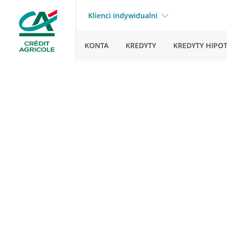
Klienci indywidualni
KONTA
KREDYTY
KREDYTY HIPO