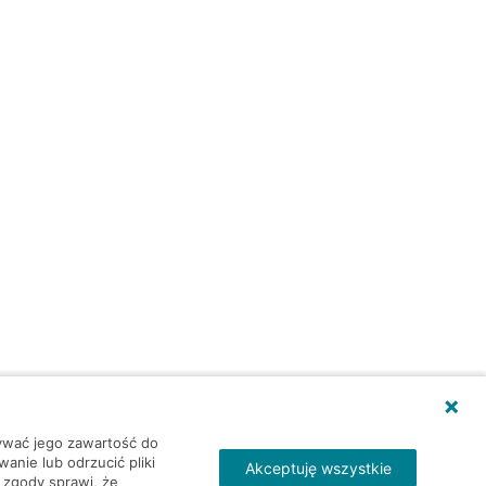
wywać jego zawartość do
nie lub odrzucić pliki
Akceptuję wszystkie
 zgody sprawi, że