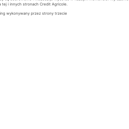
tej i innych stronach Credit Agricole.
ing wykonywany przez strony trzecie
PYTANIA I ODPOWIEDZI
Gdzie jest najbliższy oddział banku?