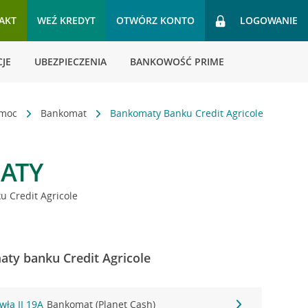
AKT
WEŹ KREDYT
OTWÓRZ KONTO
LOGOWANIE
JE
UBEZPIECZENIA
BANKOWOŚĆ PRIME
omoc
Bankomat
Bankomaty Banku Credit Agricole
ATY
 Credit Agricole
aty banku Credit Agricole
wła II 19A
Bankomat (Planet Cash)