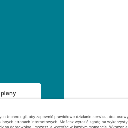
 plany
szą czekać!
nych technologii, aby zapewnić prawidłowe działanie serwisu, dostoso
a innych stronach internetowych. Możesz wyrazić zgodę na wykorzystywa
ody są dobrowolne i możesz je wycofać w każdym momencie. Wyrażenie