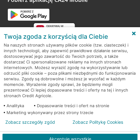
Przejdź do pytania
Twoja zgoda z korzyścią dla Ciebie
Na naszych stronach używamy plików cookie (tzw. ciasteczek) i
innych technologii, aby zapewnić prawidłowe działanie serwisu,
RODO
dostosowywać jego zawartość do Twoich potrzeb, a także
dostarczać Ci spersonalizowane reklamy na innych stronach
Regulamin serwisu
internetowych. Możesz wyrazić zgodę na wykorzystywanie lub
odrzucić pliki cookie – poza plikami niezbędnymi do funkcjonowania
Mapa serwisu
serwisu. Zgody są dobrowolne i możesz je wycofać w każdym
momencie. Wyrażenie zgody sprawi, że będziemy mogli
Polityka
Cookies
prezentować Ci lepiej dopasowane treści i oferty na tej i innych
stronach Credit Agricole.
Polityka prywatności
Analityka
Dopasowanie treści i ofert na stronie
Marketing wykonywany przez strony trzecie
Zobacz szczegóły zgód
Zobacz Politykę Cookies
© 2026 Credit Agricole Bank Polska S.A. Wszelkie prawa zastrzeżone
Akceptuję wszystkie