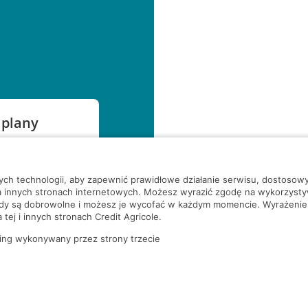
 plany
szą czekać!
nych technologii, aby zapewnić prawidłowe działanie serwisu, dostoso
a innych stronach internetowych. Możesz wyrazić zgodę na wykorzystywa
ody są dobrowolne i możesz je wycofać w każdym momencie. Wyrażenie
tej i innych stronach Credit Agricole.
ing wykonywany przez strony trzecie