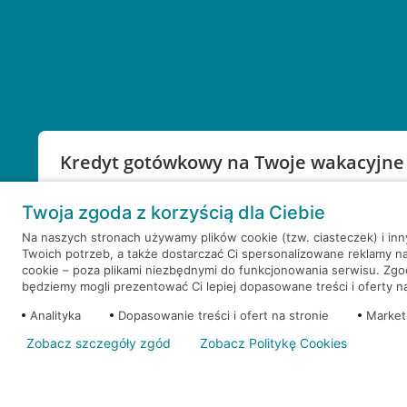
Kredyt gotówkowy na Twoje wakacyjne
Weź kredyt na to co ważne. Twoje marzenia nie mu
Twoja zgoda z korzyścią dla Ciebie
RRSO: 9,6%
Na naszych stronach używamy plików cookie (tzw. ciasteczek) i in
Twoich potrzeb, a także dostarczać Ci spersonalizowane reklamy n
WEŹ KREDYT
NOTA PRAWNA
cookie – poza plikami niezbędnymi do funkcjonowania serwisu. Zg
będziemy mogli prezentować Ci lepiej dopasowane treści i oferty na 
Analityka
Dopasowanie treści i ofert na stronie
Market
Zobacz szczegóły zgód
Zobacz Politykę Cookies