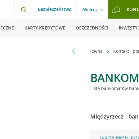
Bezpieczeństwo
KONT
Więcej
TECZNE
KARTY KREDYTOWE
OSZCZĘDNOŚCI
INWESTYC
Strona główna
Kontakt i p
BANKOM
Lista bankomatów banku
Międzyrzecz - ban
Lubrza, Mostki prz