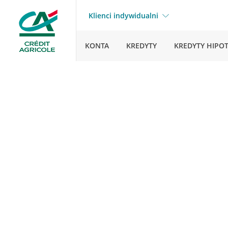
Klienci indywidualni
KONTA
KREDYTY
KREDYTY HIPO