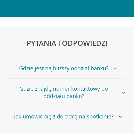
PYTANIA I ODPOWIEDZI
Gdzie jest najbliższy oddział banku?
Jeśli szukasz oddziału naszego banku, zapraszamy na
Gdzie znajdę numer kontaktowy do
stronę
Placówki i bankomaty
, na której znajduje się
oddziału banku?
wygodna wyszukiwarka.
Alternatywnie, możesz skorzystać z pełnej
listy naszych
oddziałów
.
Bank Credit Agricole nie udostępnia ogólnego numeru
Jak umówić się z doradcą na spotkanie?
telefonu do placówki bankowej.
Przejdź do pytania
Polecamy skorzystanie z możliwości wcześniejszego