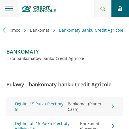
kt i pomoc
Bankomat
Bankomaty Banku Credit Agricole
BANKOMATY
Lista bankomatów banku Credit Agricole
Puławy - bankomaty banku Credit Agricole
Dęblin, 15 Pułku Piechoty
Bankomat (Planet
5I
Cash)
Dęblin, ul. 15 Pułku Piechoty
Bankomat
Wilków 5 h
(Euronet)