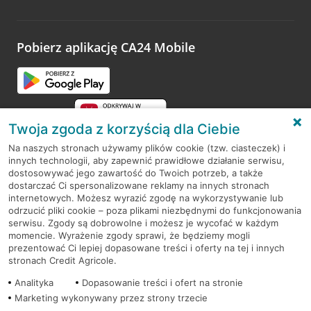
Wystarczy przejść na stronę
Oceń wizytę
, wyszukać
odwiedzoną placówkę i wypełnić formularz w ramach
platformy Profil Firmy w Google. Dziękujemy za wszystkie
opinie.
Pobierz aplikację CA24 Mobile
Przejdź do pytania
Twoja zgoda z korzyścią dla Ciebie
Na naszych stronach używamy plików cookie (tzw. ciasteczek) i
innych technologii, aby zapewnić prawidłowe działanie serwisu,
RODO
dostosowywać jego zawartość do Twoich potrzeb, a także
dostarczać Ci spersonalizowane reklamy na innych stronach
Regulamin serwisu
internetowych. Możesz wyrazić zgodę na wykorzystywanie lub
odrzucić pliki cookie – poza plikami niezbędnymi do funkcjonowania
Mapa serwisu
serwisu. Zgody są dobrowolne i możesz je wycofać w każdym
momencie. Wyrażenie zgody sprawi, że będziemy mogli
Polityka
Cookies
prezentować Ci lepiej dopasowane treści i oferty na tej i innych
stronach Credit Agricole.
Polityka prywatności
Analityka
Dopasowanie treści i ofert na stronie
Marketing wykonywany przez strony trzecie